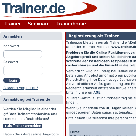
Trainer
Seminare
Trainerbörse
Registrierung als Trainer
Anmelden
Trainer.de
bietet Ihnen als Trainer die Mö
Kennwort
unter der Internet-Adresse
www.trainer.d
Probieren Sie die Online-Funktionen von
Angebotsprofil und sehen Sie sich Ihre au
Während der kostenlosen Testphase ist Ihr
Passwort
recherchieren und die Einsicht in die Jo
Verbindlich wird Ihr Eintrag bei
Trainer.de
e
Daten und Angebotsinformationen publikat
Freischaltung Ihrer Daten ausgelöst haben
login
Ab verbindlicher Auftragserteilung und Frei
Passwort vergessen?
Recherchierbarkeit entstehen für Sie Kost
bitte in unseren
AGB
.
Zu Ihrer Kontrolle ist Ihr Probeeintrag bis
Anmeldung bei Trainer.de
finden.
Wenn Sie innerhalb von
30 Tagen
keinen A
Werden Sie Mitglied in einer der
eingegebenen Daten danach automatisch 
größten Trainerdatenbanken und -
Bitte geben Sie zunächst Ihre persönlich
communities Deutschlands!
als Trainer anmelden
Firma:
Haben Sie interessante Angebote