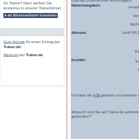
(falls als Unternehmen einzutragen)
für Trainer? Dann werben Sie
Namensangaben:
Anrede
kostenlos in unserer Trainerbörse!
als Börsenanbieter inserieren
Vo
Nach
Adresse:
Land
*
/PL
Gute Gründe
für einen Eintrag bei
Trainer.de
!
Po
Werbung
bei
Trainer.de
Kontakt:
Te
Ich habe die
AGB
gelesen und erkenne s
Wodurch sind Sie auf
Trainer.de
aufmer
geworden?
*