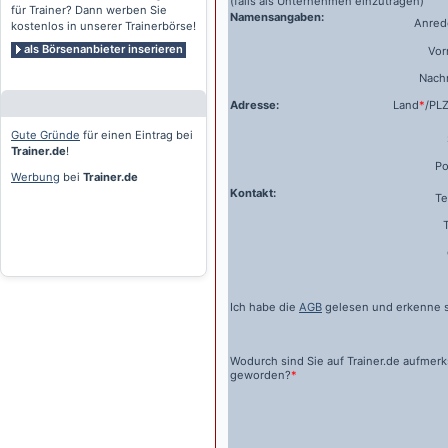
(falls als Unternehmen einzutragen)
für Trainer? Dann werben Sie
Namensangaben:
Anrede
kostenlos in unserer Trainerbörse!
als Börsenanbieter inserieren
Vo
Nach
Adresse:
Land
*
/PL
Gute Gründe
für einen Eintrag bei
Trainer.de
!
Po
Werbung
bei
Trainer.de
Kontakt:
Te
Ich habe die
AGB
gelesen und erkenne s
Wodurch sind Sie auf
Trainer.de
aufmer
geworden?
*