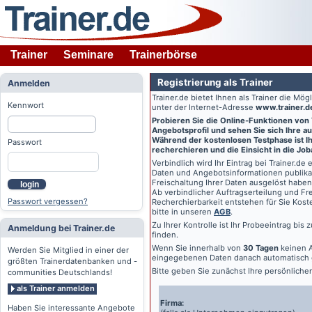
Trainer
Seminare
Trainerbörse
Registrierung als Trainer
Anmelden
Trainer.de
bietet Ihnen als Trainer die Mö
Kennwort
unter der Internet-Adresse
www.trainer.d
Probieren Sie die Online-Funktionen von
Angebotsprofil und sehen Sie sich Ihre au
Während der kostenlosen Testphase ist Ihr
Passwort
recherchieren und die Einsicht in die Jo
Verbindlich wird Ihr Eintrag bei
Trainer.de
e
Daten und Angebotsinformationen publikat
Freischaltung Ihrer Daten ausgelöst haben
login
Ab verbindlicher Auftragserteilung und Frei
Passwort vergessen?
Recherchierbarkeit entstehen für Sie Kost
bitte in unseren
AGB
.
Zu Ihrer Kontrolle ist Ihr Probeeintrag bis
Anmeldung bei Trainer.de
finden.
Wenn Sie innerhalb von
30 Tagen
keinen A
Werden Sie Mitglied in einer der
eingegebenen Daten danach automatisch 
größten Trainerdatenbanken und -
Bitte geben Sie zunächst Ihre persönlich
communities Deutschlands!
als Trainer anmelden
Firma:
Haben Sie interessante Angebote