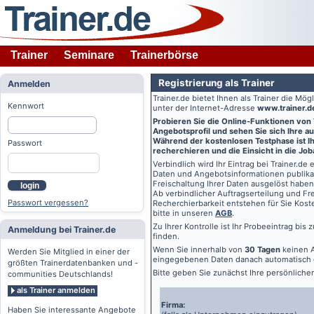
Trainer
Seminare
Trainerbörse
Registrierung als Trainer
Anmelden
Trainer.de
bietet Ihnen als Trainer die Mö
Kennwort
unter der Internet-Adresse
www.trainer.d
Probieren Sie die Online-Funktionen von
Angebotsprofil und sehen Sie sich Ihre au
Während der kostenlosen Testphase ist Ihr
Passwort
recherchieren und die Einsicht in die Jo
Verbindlich wird Ihr Eintrag bei
Trainer.de
e
Daten und Angebotsinformationen publikat
Freischaltung Ihrer Daten ausgelöst haben
login
Ab verbindlicher Auftragserteilung und Frei
Passwort vergessen?
Recherchierbarkeit entstehen für Sie Kost
bitte in unseren
AGB
.
Zu Ihrer Kontrolle ist Ihr Probeeintrag bis
Anmeldung bei Trainer.de
finden.
Wenn Sie innerhalb von
30 Tagen
keinen A
Werden Sie Mitglied in einer der
eingegebenen Daten danach automatisch 
größten Trainerdatenbanken und -
Bitte geben Sie zunächst Ihre persönlich
communities Deutschlands!
als Trainer anmelden
Firma:
Haben Sie interessante Angebote