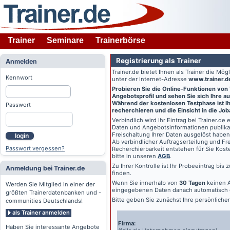
Trainer
Seminare
Trainerbörse
Registrierung als Trainer
Anmelden
Trainer.de
bietet Ihnen als Trainer die Mö
Kennwort
unter der Internet-Adresse
www.trainer.d
Probieren Sie die Online-Funktionen von
Angebotsprofil und sehen Sie sich Ihre au
Während der kostenlosen Testphase ist Ihr
Passwort
recherchieren und die Einsicht in die Jo
Verbindlich wird Ihr Eintrag bei
Trainer.de
e
Daten und Angebotsinformationen publikat
Freischaltung Ihrer Daten ausgelöst haben
login
Ab verbindlicher Auftragserteilung und Frei
Passwort vergessen?
Recherchierbarkeit entstehen für Sie Kost
bitte in unseren
AGB
.
Zu Ihrer Kontrolle ist Ihr Probeeintrag bis
Anmeldung bei Trainer.de
finden.
Wenn Sie innerhalb von
30 Tagen
keinen A
Werden Sie Mitglied in einer der
eingegebenen Daten danach automatisch 
größten Trainerdatenbanken und -
Bitte geben Sie zunächst Ihre persönlich
communities Deutschlands!
als Trainer anmelden
Firma:
Haben Sie interessante Angebote