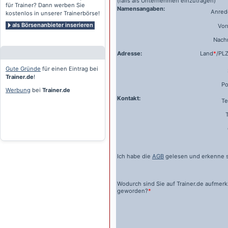
(falls als Unternehmen einzutragen)
für Trainer? Dann werben Sie
Namensangaben:
Anrede
kostenlos in unserer Trainerbörse!
als Börsenanbieter inserieren
Vo
Nach
Adresse:
Land
*
/PL
Gute Gründe
für einen Eintrag bei
Trainer.de
!
Po
Werbung
bei
Trainer.de
Kontakt:
Te
Ich habe die
AGB
gelesen und erkenne s
Wodurch sind Sie auf
Trainer.de
aufmer
geworden?
*