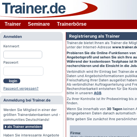
Trainer
Seminare
Trainerbörse
Registrierung als Trainer
Anmelden
Trainer.de
bietet Ihnen als Trainer die Mö
Kennwort
unter der Internet-Adresse
www.trainer.d
Probieren Sie die Online-Funktionen von
Angebotsprofil und sehen Sie sich Ihre au
Während der kostenlosen Testphase ist Ihr
Passwort
recherchieren und die Einsicht in die Jo
Verbindlich wird Ihr Eintrag bei
Trainer.de
e
Daten und Angebotsinformationen publikat
Freischaltung Ihrer Daten ausgelöst haben
login
Ab verbindlicher Auftragserteilung und Frei
Passwort vergessen?
Recherchierbarkeit entstehen für Sie Kost
bitte in unseren
AGB
.
Zu Ihrer Kontrolle ist Ihr Probeeintrag bis
Anmeldung bei Trainer.de
finden.
Wenn Sie innerhalb von
30 Tagen
keinen A
Werden Sie Mitglied in einer der
eingegebenen Daten danach automatisch 
größten Trainerdatenbanken und -
Bitte geben Sie zunächst Ihre persönlich
communities Deutschlands!
als Trainer anmelden
Firma:
Haben Sie interessante Angebote