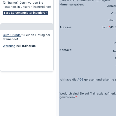
(falls als Unternehmen einzutragen)
für Trainer? Dann werben Sie
Namensangaben:
Anrede
kostenlos in unserer Trainerbörse!
als Börsenanbieter inserieren
Vo
Nach
Adresse:
Land
*
/PL
Gute Gründe
für einen Eintrag bei
Trainer.de
!
Po
Werbung
bei
Trainer.de
Kontakt:
Te
Ich habe die
AGB
gelesen und erkenne s
Wodurch sind Sie auf
Trainer.de
aufmer
geworden?
*