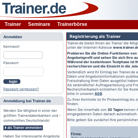
Trainer
Seminare
Trainerbörse
Registrierung als Trainer
Anmelden
Trainer.de
bietet Ihnen als Trainer die Mö
Kennwort
unter der Internet-Adresse
www.trainer.d
Probieren Sie die Online-Funktionen von
Angebotsprofil und sehen Sie sich Ihre au
Während der kostenlosen Testphase ist Ihr
Passwort
recherchieren und die Einsicht in die Jo
Verbindlich wird Ihr Eintrag bei
Trainer.de
e
Daten und Angebotsinformationen publikat
Freischaltung Ihrer Daten ausgelöst haben
login
Ab verbindlicher Auftragserteilung und Frei
Passwort vergessen?
Recherchierbarkeit entstehen für Sie Kost
bitte in unseren
AGB
.
Zu Ihrer Kontrolle ist Ihr Probeeintrag bis
Anmeldung bei Trainer.de
finden.
Wenn Sie innerhalb von
30 Tagen
keinen A
Werden Sie Mitglied in einer der
eingegebenen Daten danach automatisch 
größten Trainerdatenbanken und -
Bitte geben Sie zunächst Ihre persönlich
communities Deutschlands!
als Trainer anmelden
Firma:
Haben Sie interessante Angebote