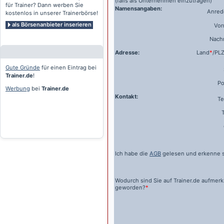
(falls als Unternehmen einzutragen)
für Trainer? Dann werben Sie
Namensangaben:
Anrede
kostenlos in unserer Trainerbörse!
als Börsenanbieter inserieren
Vo
Nach
Adresse:
Land
*
/PL
Gute Gründe
für einen Eintrag bei
Trainer.de
!
Po
Werbung
bei
Trainer.de
Kontakt:
Te
Ich habe die
AGB
gelesen und erkenne s
Wodurch sind Sie auf
Trainer.de
aufmer
geworden?
*