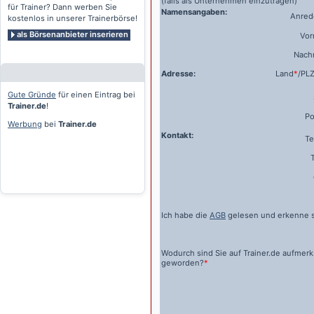
(falls als Unternehmen einzutragen)
für Trainer? Dann werben Sie
Namensangaben:
Anrede
kostenlos in unserer Trainerbörse!
als Börsenanbieter inserieren
Vo
Nach
Adresse:
Land
*
/PL
Gute Gründe
für einen Eintrag bei
Trainer.de
!
Po
Werbung
bei
Trainer.de
Kontakt:
Te
Ich habe die
AGB
gelesen und erkenne s
Wodurch sind Sie auf
Trainer.de
aufmer
geworden?
*