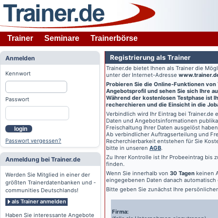
Trainer
Seminare
Trainerbörse
Registrierung als Trainer
Anmelden
Trainer.de
bietet Ihnen als Trainer die Mö
Kennwort
unter der Internet-Adresse
www.trainer.d
Probieren Sie die Online-Funktionen von
Angebotsprofil und sehen Sie sich Ihre au
Während der kostenlosen Testphase ist Ihr
Passwort
recherchieren und die Einsicht in die Jo
Verbindlich wird Ihr Eintrag bei
Trainer.de
e
Daten und Angebotsinformationen publikat
Freischaltung Ihrer Daten ausgelöst haben
login
Ab verbindlicher Auftragserteilung und Frei
Passwort vergessen?
Recherchierbarkeit entstehen für Sie Kost
bitte in unseren
AGB
.
Zu Ihrer Kontrolle ist Ihr Probeeintrag bis
Anmeldung bei Trainer.de
finden.
Wenn Sie innerhalb von
30 Tagen
keinen A
Werden Sie Mitglied in einer der
eingegebenen Daten danach automatisch 
größten Trainerdatenbanken und -
Bitte geben Sie zunächst Ihre persönlich
communities Deutschlands!
als Trainer anmelden
Firma:
Haben Sie interessante Angebote