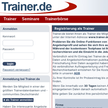
Trainer
Seminare
Trainerbörse
Registrierung als Trainer
Anmelden
Trainer.de
bietet Ihnen als Trainer die Mö
Kennwort
unter der Internet-Adresse
www.trainer.d
Probieren Sie die Online-Funktionen von
Angebotsprofil und sehen Sie sich Ihre au
Während der kostenlosen Testphase ist Ihr
Passwort
recherchieren und die Einsicht in die Jo
Verbindlich wird Ihr Eintrag bei
Trainer.de
e
Daten und Angebotsinformationen publikat
Freischaltung Ihrer Daten ausgelöst haben
login
Ab verbindlicher Auftragserteilung und Frei
Passwort vergessen?
Recherchierbarkeit entstehen für Sie Kost
bitte in unseren
AGB
.
Zu Ihrer Kontrolle ist Ihr Probeeintrag bis
Anmeldung bei Trainer.de
finden.
Wenn Sie innerhalb von
30 Tagen
keinen A
Werden Sie Mitglied in einer der
eingegebenen Daten danach automatisch 
größten Trainerdatenbanken und -
Bitte geben Sie zunächst Ihre persönlich
communities Deutschlands!
als Trainer anmelden
Firma:
Haben Sie interessante Angebote