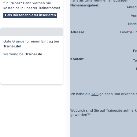
(falls als Unternehmen einzutragen)
für Trainer? Dann werben Sie
Namensangaben:
Anrede
kostenlos in unserer Trainerbörse!
als Börsenanbieter inserieren
Vo
Nach
Adresse:
Land
*
/PL
Gute Gründe
für einen Eintrag bei
Trainer.de
!
Po
Werbung
bei
Trainer.de
Kontakt:
Te
Ich habe die
AGB
gelesen und erkenne s
Wodurch sind Sie auf
Trainer.de
aufmer
geworden?
*