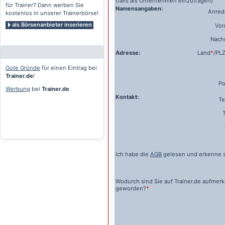
(falls als Unternehmen einzutragen)
für Trainer? Dann werben Sie
Namensangaben:
Anrede
kostenlos in unserer Trainerbörse!
als Börsenanbieter inserieren
Vo
Nach
Adresse:
Land
*
/PL
Gute Gründe
für einen Eintrag bei
Trainer.de
!
Po
Werbung
bei
Trainer.de
Kontakt:
Te
Ich habe die
AGB
gelesen und erkenne s
Wodurch sind Sie auf
Trainer.de
aufmer
geworden?
*