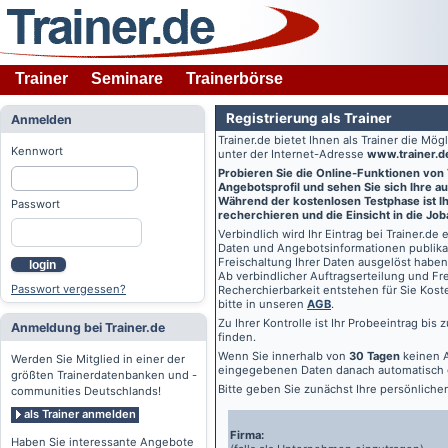
Trainer
Seminare
Trainerbörse
Registrierung als Trainer
Anmelden
Trainer.de
bietet Ihnen als Trainer die Mö
Kennwort
unter der Internet-Adresse
www.trainer.d
Probieren Sie die Online-Funktionen von
Angebotsprofil und sehen Sie sich Ihre au
Während der kostenlosen Testphase ist Ihr
Passwort
recherchieren und die Einsicht in die Jo
Verbindlich wird Ihr Eintrag bei
Trainer.de
e
Daten und Angebotsinformationen publikat
Freischaltung Ihrer Daten ausgelöst haben
login
Ab verbindlicher Auftragserteilung und Frei
Passwort vergessen?
Recherchierbarkeit entstehen für Sie Kost
bitte in unseren
AGB
.
Zu Ihrer Kontrolle ist Ihr Probeeintrag bis
Anmeldung bei Trainer.de
finden.
Wenn Sie innerhalb von
30 Tagen
keinen A
Werden Sie Mitglied in einer der
eingegebenen Daten danach automatisch 
größten Trainerdatenbanken und -
Bitte geben Sie zunächst Ihre persönlich
communities Deutschlands!
als Trainer anmelden
Firma:
Haben Sie interessante Angebote