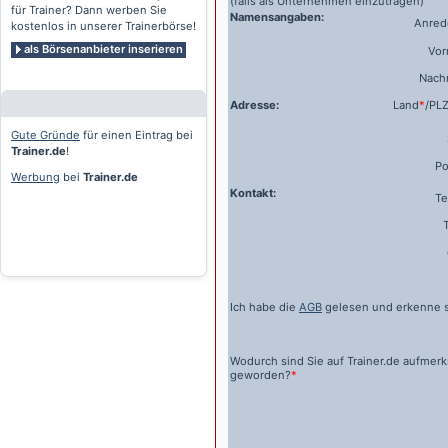
(falls als Unternehmen einzutragen)
für Trainer? Dann werben Sie
Namensangaben:
Anrede
kostenlos in unserer Trainerbörse!
als Börsenanbieter inserieren
Vo
Nach
Adresse:
Land
*
/PL
Gute Gründe
für einen Eintrag bei
Trainer.de
!
Po
Werbung
bei
Trainer.de
Kontakt:
Te
Ich habe die
AGB
gelesen und erkenne s
Wodurch sind Sie auf
Trainer.de
aufmer
geworden?
*