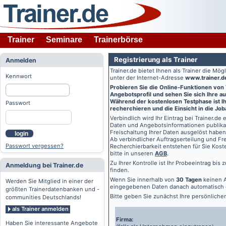
Trainer
Seminare
Trainerbörse
Registrierung als Trainer
Anmelden
Trainer.de
bietet Ihnen als Trainer die Mö
Kennwort
unter der Internet-Adresse
www.trainer.d
Probieren Sie die Online-Funktionen von
Angebotsprofil und sehen Sie sich Ihre au
Während der kostenlosen Testphase ist Ihr
Passwort
recherchieren und die Einsicht in die Jo
Verbindlich wird Ihr Eintrag bei
Trainer.de
e
Daten und Angebotsinformationen publikat
Freischaltung Ihrer Daten ausgelöst haben
login
Ab verbindlicher Auftragserteilung und Frei
Passwort vergessen?
Recherchierbarkeit entstehen für Sie Kost
bitte in unseren
AGB
.
Zu Ihrer Kontrolle ist Ihr Probeeintrag bis
Anmeldung bei Trainer.de
finden.
Wenn Sie innerhalb von
30 Tagen
keinen A
Werden Sie Mitglied in einer der
eingegebenen Daten danach automatisch 
größten Trainerdatenbanken und -
Bitte geben Sie zunächst Ihre persönlich
communities Deutschlands!
als Trainer anmelden
Firma:
Haben Sie interessante Angebote