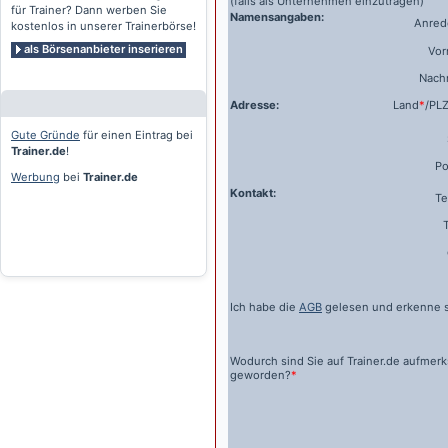
(falls als Unternehmen einzutragen)
für Trainer? Dann werben Sie
Namensangaben:
Anrede
kostenlos in unserer Trainerbörse!
als Börsenanbieter inserieren
Vo
Nach
Adresse:
Land
*
/PL
Gute Gründe
für einen Eintrag bei
Trainer.de
!
Po
Werbung
bei
Trainer.de
Kontakt:
Te
Ich habe die
AGB
gelesen und erkenne s
Wodurch sind Sie auf
Trainer.de
aufmer
geworden?
*