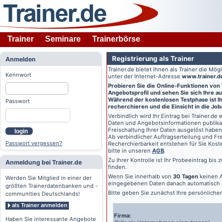
Trainer
Seminare
Trainerbörse
Registrierung als Trainer
Anmelden
Trainer.de
bietet Ihnen als Trainer die Mö
Kennwort
unter der Internet-Adresse
www.trainer.d
Probieren Sie die Online-Funktionen von
Angebotsprofil und sehen Sie sich Ihre au
Während der kostenlosen Testphase ist Ihr
Passwort
recherchieren und die Einsicht in die Jo
Verbindlich wird Ihr Eintrag bei
Trainer.de
e
Daten und Angebotsinformationen publikat
Freischaltung Ihrer Daten ausgelöst haben
login
Ab verbindlicher Auftragserteilung und Frei
Passwort vergessen?
Recherchierbarkeit entstehen für Sie Kost
bitte in unseren
AGB
.
Zu Ihrer Kontrolle ist Ihr Probeeintrag bis
Anmeldung bei Trainer.de
finden.
Wenn Sie innerhalb von
30 Tagen
keinen A
Werden Sie Mitglied in einer der
eingegebenen Daten danach automatisch 
größten Trainerdatenbanken und -
Bitte geben Sie zunächst Ihre persönlich
communities Deutschlands!
als Trainer anmelden
Firma:
Haben Sie interessante Angebote