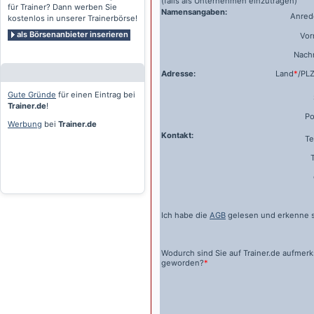
(falls als Unternehmen einzutragen)
für Trainer? Dann werben Sie
Namensangaben:
Anrede
kostenlos in unserer Trainerbörse!
als Börsenanbieter inserieren
Vo
Nach
Adresse:
Land
*
/PL
Gute Gründe
für einen Eintrag bei
Trainer.de
!
Po
Werbung
bei
Trainer.de
Kontakt:
Te
Ich habe die
AGB
gelesen und erkenne s
Wodurch sind Sie auf
Trainer.de
aufmer
geworden?
*