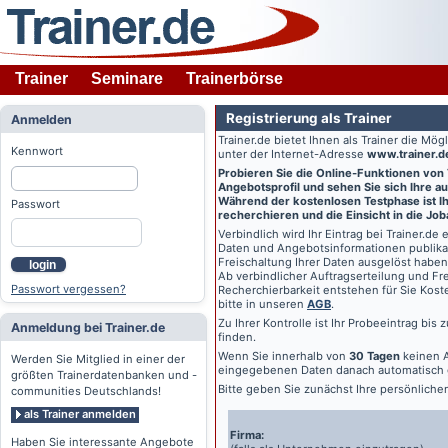
Trainer
Seminare
Trainerbörse
Registrierung als Trainer
Anmelden
Trainer.de
bietet Ihnen als Trainer die Mö
Kennwort
unter der Internet-Adresse
www.trainer.d
Probieren Sie die Online-Funktionen von
Angebotsprofil und sehen Sie sich Ihre au
Während der kostenlosen Testphase ist Ihr
Passwort
recherchieren und die Einsicht in die Jo
Verbindlich wird Ihr Eintrag bei
Trainer.de
e
Daten und Angebotsinformationen publikat
Freischaltung Ihrer Daten ausgelöst haben
login
Ab verbindlicher Auftragserteilung und Frei
Passwort vergessen?
Recherchierbarkeit entstehen für Sie Kost
bitte in unseren
AGB
.
Zu Ihrer Kontrolle ist Ihr Probeeintrag bis
Anmeldung bei Trainer.de
finden.
Wenn Sie innerhalb von
30 Tagen
keinen A
Werden Sie Mitglied in einer der
eingegebenen Daten danach automatisch 
größten Trainerdatenbanken und -
Bitte geben Sie zunächst Ihre persönlich
communities Deutschlands!
als Trainer anmelden
Firma:
Haben Sie interessante Angebote