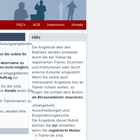
FAQ's
AGB
Impressum
Kontakt
Hilfe
 Schulungsangeboten
Die Angebote aller drei
Rubriken werden entweder
n Sie online Ihr
durch die bei Trainer.de
registrierten Trainer, Dozenten
Trainername zu
en nicht möglich.
und Institutionen oder durch
externe Anbieter eingestellt.
ine eingegebenen
Wenn Sie selbst auch
Auftrag
zur
interessante Angebote hier an
für die volle
Trainer richten wollen, so
ere
Details
lesen Sie
folgen Sie einfach dem Button
als Börsenanbieter inserieren
.
ch Trainernamen zu
Jobangebote,
Ausschreibungen und
en, werden Ihre
Kooperationsgesuche
Die Angebote dieser Rubrik
können Sie
nur
einsehen,
wenn Sie
registrierte Nutzer
bei Trainer.de sind.