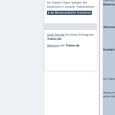
(falls a
für Trainer? Dann werben Sie
Namens
kostenlos in unserer Trainerbörse!
als Börsenanbieter inserieren
Adresse
Gute Gründe
für einen Eintrag bei
Trainer.de
!
Werbung
bei
Trainer.de
Kontakt:
Ich habe
Wodurch
geword