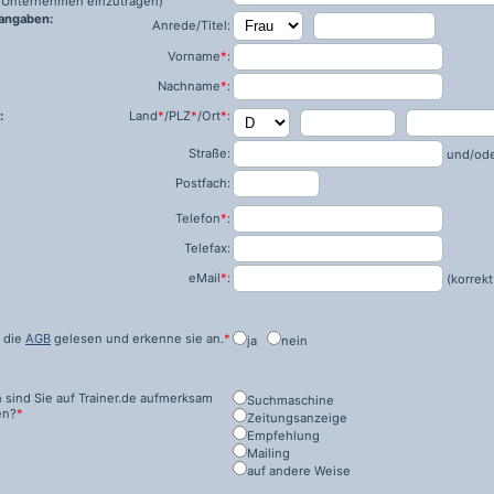
ls Unternehmen einzutragen)
angaben:
Anrede/Titel:
Vorname
*
:
Nachname
*
:
:
Land
*
/PLZ
*
/Ort
*
:
Straße:
und/od
Postfach:
Telefon
*
:
Telefax:
eMail
*
:
(korrekt
 die
AGB
gelesen und erkenne sie an.
*
ja
nein
 sind Sie auf
Trainer.de
aufmerksam
Suchmaschine
en?
*
Zeitungsanzeige
Empfehlung
Mailing
auf andere Weise