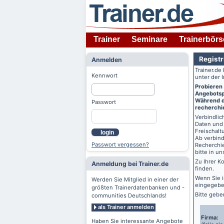
Trainer
Seminare
Trainerbörs
Registr
Anmelden
Trainer.de
Kennwort
unter der 
Probieren
Angebotspr
Während de
Passwort
recherchie
Verbindlich
Daten und 
Freischalt
login
Ab verbind
Passwort vergessen?
Recherchie
bitte in u
Zu Ihrer K
Anmeldung bei Trainer.de
finden.
Wenn Sie 
Werden Sie Mitglied in einer der
eingegebe
größten Trainerdatenbanken und -
Bitte gebe
communities Deutschlands!
als Trainer anmelden
Firma:
Haben Sie interessante Angebote