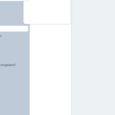
er
 eingeben!)