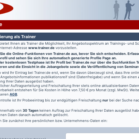
e
ierung als Trainer
bietet Ihnen als Trainer die Möglichkeit, Ihr Angebotsspektrum an Trainings- und
Internet-Adresse
www.trainer.de
vorzustellen.
 Sie die Online-Funktionen von
Trainer.de
aus, bevor Sie sich entscheiden. Erfasse
ofil und sehen Sie sich Ihre automatisch generierte Profile Page an.
r kostenlosen Testphase ist Ihr Profil bei Trainer.de nur über die Suchfunktion 
ren und die Einsicht in die Jobangebote sowie die Veröffentlichung von Seminar
 wird Ihr Eintrag bei
Trainer.de
erst, wenn Sie davon überzeugt sind, dass Ihre onl
Angebotsinformationen publikationsreif sind (Datenfreigabe) und wenn Sie einen
ung Ihrer Daten ausgelöst haben.
licher Auftragserteilung und Freischaltung Ihrer stets online aktualisierbaren Daten 
rbarkeit entstehen für Sie Kosten in Höhe von 7,50 € pro Monat (zzgl. MwSt). Weit
nseren
AGB
.
ontrolle ist Ihr Probeeintrag bis zur endgültigen Freischaltung
nur
bei der Suche na
innerhalb von
30 Tagen
keinen Auftrag zur Freischaltung Ihrer Daten ausgelöst hab
nen Daten danach automatisch gelöscht.
n Sie zunächst Ihre persönlichen bzw. Unternehmens-Daten ein: