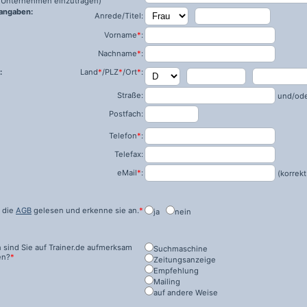
ls Unternehmen einzutragen)
angaben:
Anrede/Titel:
Vorname
*
:
Nachname
*
:
:
Land
*
/PLZ
*
/Ort
*
:
Straße:
und/od
Postfach:
Telefon
*
:
Telefax:
eMail
*
:
(korrekt
 die
AGB
gelesen und erkenne sie an.
*
ja
nein
 sind Sie auf
Trainer.de
aufmerksam
Suchmaschine
en?
*
Zeitungsanzeige
Empfehlung
Mailing
auf andere Weise