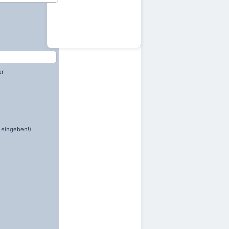
er
 eingeben!)