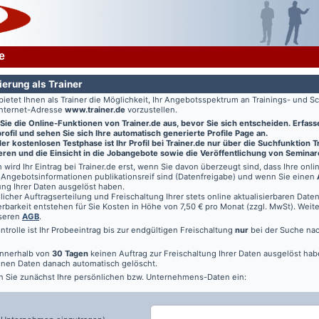
e
ierung als Trainer
bietet Ihnen als Trainer die Möglichkeit, Ihr Angebotsspektrum an Trainings- und
Internet-Adresse
www.trainer.de
vorzustellen.
 Sie die Online-Funktionen von
Trainer.de
aus, bevor Sie sich entscheiden. Erfasse
ofil und sehen Sie sich Ihre automatisch generierte Profile Page an.
r kostenlosen Testphase ist Ihr Profil bei Trainer.de nur über die Suchfunktion 
ren und die Einsicht in die Jobangebote sowie die Veröffentlichung von Seminar
 wird Ihr Eintrag bei
Trainer.de
erst, wenn Sie davon überzeugt sind, dass Ihre onl
Angebotsinformationen publikationsreif sind (Datenfreigabe) und wenn Sie einen
ung Ihrer Daten ausgelöst haben.
licher Auftragserteilung und Freischaltung Ihrer stets online aktualisierbaren Daten 
rbarkeit entstehen für Sie Kosten in Höhe von 7,50 € pro Monat (zzgl. MwSt). Weit
nseren
AGB
.
ontrolle ist Ihr Probeeintrag bis zur endgültigen Freischaltung
nur
bei der Suche na
innerhalb von
30 Tagen
keinen Auftrag zur Freischaltung Ihrer Daten ausgelöst hab
nen Daten danach automatisch gelöscht.
n Sie zunächst Ihre persönlichen bzw. Unternehmens-Daten ein: