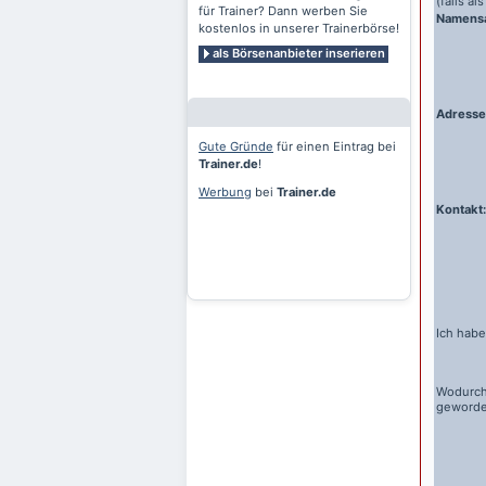
(falls a
für Trainer? Dann werben Sie
Namens
kostenlos in unserer Trainerbörse!
als Börsenanbieter inserieren
Adresse
Gute Gründe
für einen Eintrag bei
Trainer.de
!
Werbung
bei
Trainer.de
Kontakt:
Ich habe
Wodurch
geword