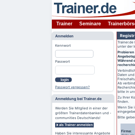
Trainer
Seminare
Trainerbörs
Registr
Anmelden
Trainer.de
Kennwort
unter der 
Probieren
Angebotspr
Während de
Passwort
recherchie
Verbindlich
Daten und 
Freischalt
login
Ab verbind
Passwort vergessen?
Recherchie
bitte in u
Zu Ihrer K
Anmeldung bei Trainer.de
finden.
Wenn Sie 
Werden Sie Mitglied in einer der
eingegebe
größten Trainerdatenbanken und -
Bitte gebe
communities Deutschlands!
als Trainer anmelden
Firma:
Haben Sie interessante Angebote