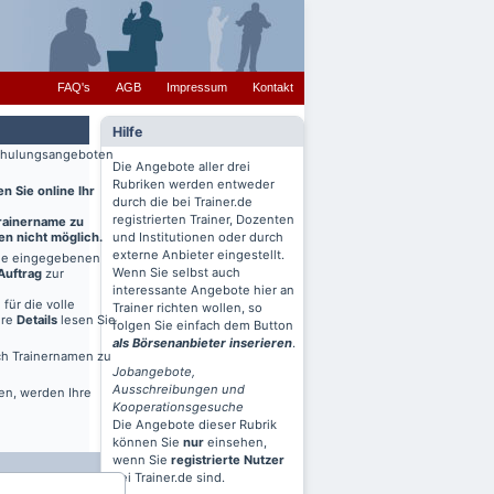
FAQ's
AGB
Impressum
Kontakt
Hilfe
 Schulungsangeboten
Die Angebote aller drei
Rubriken werden entweder
n Sie online Ihr
durch die bei Trainer.de
registrierten Trainer, Dozenten
Trainername zu
en nicht möglich.
und Institutionen oder durch
externe Anbieter eingestellt.
ine eingegebenen
Wenn Sie selbst auch
Auftrag
zur
interessante Angebote hier an
für die volle
Trainer richten wollen, so
ere
Details
lesen Sie
folgen Sie einfach dem Button
als Börsenanbieter inserieren
.
ch Trainernamen zu
Jobangebote,
Ausschreibungen und
en, werden Ihre
Kooperationsgesuche
Die Angebote dieser Rubrik
können Sie
nur
einsehen,
wenn Sie
registrierte Nutzer
bei Trainer.de sind.