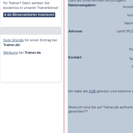
(falls als Unternehmen einzutragen)
für Trainer? Dann werben Sie
Namensangaben:
Anrede
kostenlos in unserer Trainerbörse!
als Börsenanbieter inserieren
Vo
Nach
Adresse:
Land
*
/PL
Gute Gründe
für einen Eintrag bei
Trainer.de
!
Po
Werbung
bei
Trainer.de
Kontakt:
Te
Ich habe die
AGB
gelesen und erkenne s
Wodurch sind Sie auf
Trainer.de
aufmer
geworden?
*