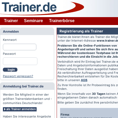
Trainer
Seminare
Trainerbörse
Registrierung als Trainer
Anmelden
Trainer.de
bietet Ihnen als Trainer die Mö
Kennwort
unter der Internet-Adresse
www.trainer.d
Probieren Sie die Online-Funktionen von
Angebotsprofil und sehen Sie sich Ihre au
Während der kostenlosen Testphase ist Ihr
Passwort
recherchieren und die Einsicht in die Jo
Verbindlich wird Ihr Eintrag bei
Trainer.de
e
Daten und Angebotsinformationen publikat
Freischaltung Ihrer Daten ausgelöst haben
login
Ab verbindlicher Auftragserteilung und Frei
Passwort vergessen?
Recherchierbarkeit entstehen für Sie Kost
bitte in unseren
AGB
.
Zu Ihrer Kontrolle ist Ihr Probeeintrag bis
Anmeldung bei Trainer.de
finden.
Wenn Sie innerhalb von
30 Tagen
keinen A
Werden Sie Mitglied in einer der
eingegebenen Daten danach automatisch 
größten Trainerdatenbanken und -
Bitte geben Sie zunächst Ihre persönlich
communities Deutschlands!
als Trainer anmelden
Firma:
Haben Sie interessante Angebote