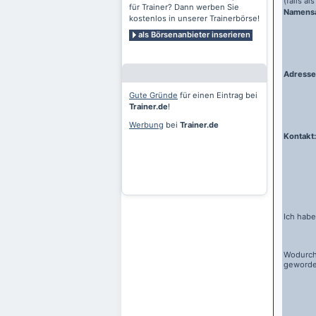
(falls a
für Trainer? Dann werben Sie
Namens
kostenlos in unserer Trainerbörse!
als Börsenanbieter inserieren
Adresse
Gute Gründe
für einen Eintrag bei
Trainer.de
!
Werbung
bei
Trainer.de
Kontakt:
Ich habe
Wodurch
geword