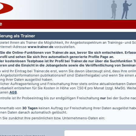
e
ierung als Trainer
bietet Ihnen als Trainer die Möglichkeit, Ihr Angebotsspektrum an Trainings- und
Internet-Adresse
www.trainer.de
vorzustellen.
 Sie die Online-Funktionen von
Trainer.de
aus, bevor Sie sich entscheiden. Erfasse
ofil und sehen Sie sich Ihre automatisch generierte Profile Page an.
r kostenlosen Testphase ist Ihr Profil bei Trainer.de nur über die Suchfunktion 
ren und die Einsicht in die Jobangebote sowie die Veröffentlichung von Seminar
 wird Ihr Eintrag bei
Trainer.de
erst, wenn Sie davon überzeugt sind, dass Ihre onl
Angebotsinformationen publikationsreif sind (Datenfreigabe) und wenn Sie einen
ung Ihrer Daten ausgelöst haben.
licher Auftragserteilung und Freischaltung Ihrer stets online aktualisierbaren Daten 
rbarkeit entstehen für Sie Kosten in Höhe von 7,50 € pro Monat (zzgl. MwSt). Weit
nseren
AGB
.
ontrolle ist Ihr Probeeintrag bis zur endgültigen Freischaltung
nur
bei der Suche na
innerhalb von
30 Tagen
keinen Auftrag zur Freischaltung Ihrer Daten ausgelöst hab
nen Daten danach automatisch gelöscht.
n Sie zunächst Ihre persönlichen bzw. Unternehmens-Daten ein: