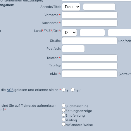
ls Unternehmen einzutragen)
angaben:
Anrede/Titel:
Vorname
*
:
Nachname
*
:
:
Land
*
/PLZ
*
/Ort
*
:
Straße:
und/od
Postfach:
Telefon
*
:
Telefax:
eMail
*
:
(korrekt
 die
AGB
gelesen und erkenne sie an.
*
ja
nein
 sind Sie auf
Trainer.de
aufmerksam
Suchmaschine
en?
*
Zeitungsanzeige
Empfehlung
Mailing
auf andere Weise