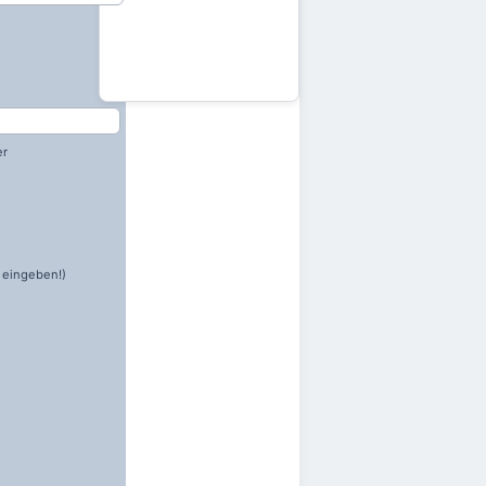
er
 eingeben!)