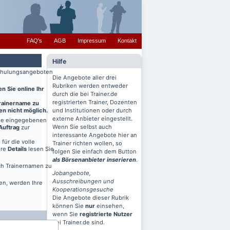
FAQ's
AGB
Impressum
Kontakt
Hilfe
 Schulungsangeboten
Die Angebote aller drei
Rubriken werden entweder
n Sie online Ihr
durch die bei Trainer.de
registrierten Trainer, Dozenten
Trainername zu
en nicht möglich.
und Institutionen oder durch
externe Anbieter eingestellt.
ine eingegebenen
Wenn Sie selbst auch
Auftrag
zur
interessante Angebote hier an
für die volle
Trainer richten wollen, so
ere
Details
lesen Sie
folgen Sie einfach dem Button
als Börsenanbieter inserieren
.
ch Trainernamen zu
Jobangebote,
Ausschreibungen und
en, werden Ihre
Kooperationsgesuche
Die Angebote dieser Rubrik
können Sie
nur
einsehen,
wenn Sie
registrierte Nutzer
bei Trainer.de sind.