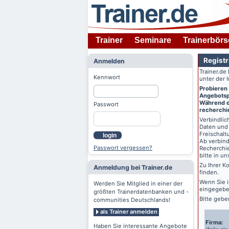
Trainer
Seminare
Trainerbörs
Registr
Anmelden
Trainer.de
Kennwort
unter der 
Probieren
Angebotspr
Während de
Passwort
recherchie
Verbindlich
Daten und 
Freischalt
login
Ab verbind
Passwort vergessen?
Recherchie
bitte in u
Zu Ihrer K
Anmeldung bei Trainer.de
finden.
Wenn Sie 
Werden Sie Mitglied in einer der
eingegebe
größten Trainerdatenbanken und -
Bitte gebe
communities Deutschlands!
als Trainer anmelden
Firma:
Haben Sie interessante Angebote