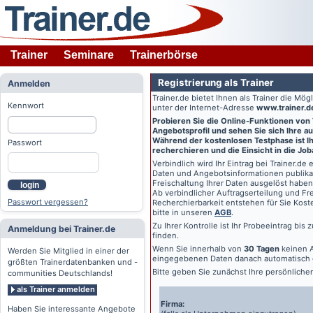
Trainer
Seminare
Trainerbörse
Registrierung als Trainer
Anmelden
Trainer.de
bietet Ihnen als Trainer die Mö
Kennwort
unter der Internet-Adresse
www.trainer.d
Probieren Sie die Online-Funktionen von
Angebotsprofil und sehen Sie sich Ihre au
Während der kostenlosen Testphase ist Ihr
Passwort
recherchieren und die Einsicht in die Jo
Verbindlich wird Ihr Eintrag bei
Trainer.de
e
Daten und Angebotsinformationen publikat
Freischaltung Ihrer Daten ausgelöst haben
login
Ab verbindlicher Auftragserteilung und Frei
Passwort vergessen?
Recherchierbarkeit entstehen für Sie Kost
bitte in unseren
AGB
.
Zu Ihrer Kontrolle ist Ihr Probeeintrag bis
Anmeldung bei Trainer.de
finden.
Wenn Sie innerhalb von
30 Tagen
keinen A
Werden Sie Mitglied in einer der
eingegebenen Daten danach automatisch 
größten Trainerdatenbanken und -
Bitte geben Sie zunächst Ihre persönlich
communities Deutschlands!
als Trainer anmelden
Firma:
Haben Sie interessante Angebote