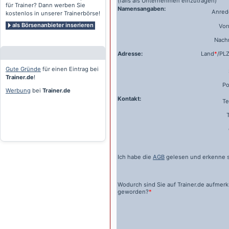
(falls als Unternehmen einzutragen)
für Trainer? Dann werben Sie
Namensangaben:
Anrede
kostenlos in unserer Trainerbörse!
als Börsenanbieter inserieren
Vo
Nach
Adresse:
Land
*
/PL
Gute Gründe
für einen Eintrag bei
Trainer.de
!
Po
Werbung
bei
Trainer.de
Kontakt:
Te
Ich habe die
AGB
gelesen und erkenne s
Wodurch sind Sie auf
Trainer.de
aufmer
geworden?
*