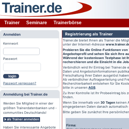
Trainer
Seminare
Trainerbörse
Registrierung als Trainer
Anmelden
Trainer.de
bietet Ihnen als Trainer die Mö
Kennwort
unter der Internet-Adresse
www.trainer.d
Probieren Sie die Online-Funktionen von
Angebotsprofil und sehen Sie sich Ihre au
Während der kostenlosen Testphase ist Ihr
Passwort
recherchieren und die Einsicht in die Jo
Verbindlich wird Ihr Eintrag bei
Trainer.de
e
Daten und Angebotsinformationen publikat
Freischaltung Ihrer Daten ausgelöst haben
login
Ab verbindlicher Auftragserteilung und Frei
Passwort vergessen?
Recherchierbarkeit entstehen für Sie Kost
bitte in unseren
AGB
.
Zu Ihrer Kontrolle ist Ihr Probeeintrag bis
Anmeldung bei Trainer.de
finden.
Wenn Sie innerhalb von
30 Tagen
keinen A
Werden Sie Mitglied in einer der
eingegebenen Daten danach automatisch 
größten Trainerdatenbanken und -
Bitte geben Sie zunächst Ihre persönlich
communities Deutschlands!
als Trainer anmelden
Firma:
Haben Sie interessante Angebote