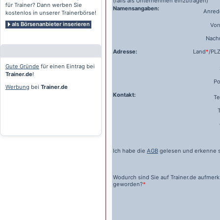
(falls als Unternehmen einzutragen)
für Trainer? Dann werben Sie
Namensangaben:
Anrede
kostenlos in unserer Trainerbörse!
als Börsenanbieter inserieren
Vo
Nach
Adresse:
Land
*
/PL
Gute Gründe
für einen Eintrag bei
Trainer.de
!
Po
Werbung
bei
Trainer.de
Kontakt:
Te
Ich habe die
AGB
gelesen und erkenne s
Wodurch sind Sie auf
Trainer.de
aufmer
geworden?
*