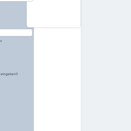
er
 eingeben!)