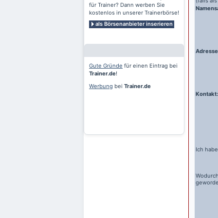
(falls a
für Trainer? Dann werben Sie
Namens
kostenlos in unserer Trainerbörse!
als Börsenanbieter inserieren
Adresse
Gute Gründe
für einen Eintrag bei
Trainer.de
!
Werbung
bei
Trainer.de
Kontakt:
Ich habe
Wodurch
geword