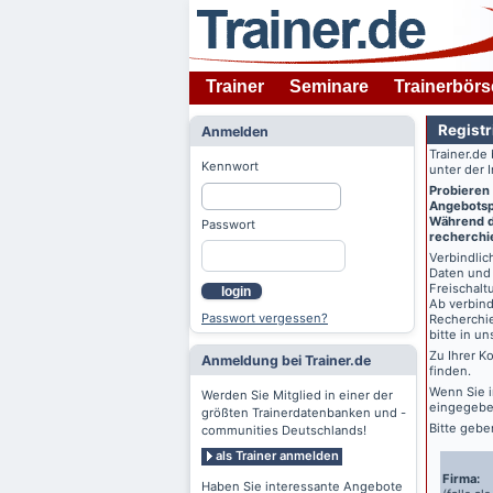
Trainer
Seminare
Trainerbörs
Registr
Anmelden
Trainer.de
Kennwort
unter der 
Probieren
Angebotspr
Während de
Passwort
recherchie
Verbindlich
Daten und 
Freischalt
login
Ab verbind
Passwort vergessen?
Recherchie
bitte in u
Zu Ihrer K
Anmeldung bei Trainer.de
finden.
Wenn Sie 
Werden Sie Mitglied in einer der
eingegebe
größten Trainerdatenbanken und -
Bitte gebe
communities Deutschlands!
als Trainer anmelden
Firma:
Haben Sie interessante Angebote