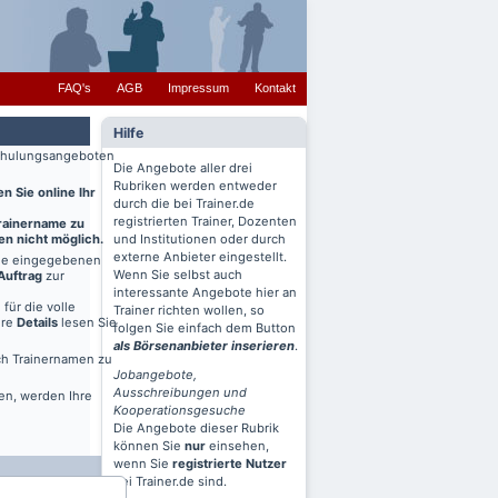
FAQ's
AGB
Impressum
Kontakt
Hilfe
 Schulungsangeboten
Die Angebote aller drei
Rubriken werden entweder
n Sie online Ihr
durch die bei Trainer.de
registrierten Trainer, Dozenten
Trainername zu
en nicht möglich.
und Institutionen oder durch
externe Anbieter eingestellt.
ine eingegebenen
Wenn Sie selbst auch
Auftrag
zur
interessante Angebote hier an
für die volle
Trainer richten wollen, so
ere
Details
lesen Sie
folgen Sie einfach dem Button
als Börsenanbieter inserieren
.
ch Trainernamen zu
Jobangebote,
Ausschreibungen und
en, werden Ihre
Kooperationsgesuche
Die Angebote dieser Rubrik
können Sie
nur
einsehen,
wenn Sie
registrierte Nutzer
bei Trainer.de sind.