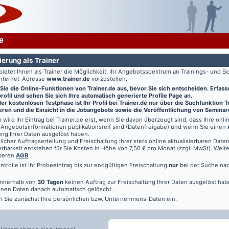
e
ierung als Trainer
bietet Ihnen als Trainer die Möglichkeit, Ihr Angebotsspektrum an Trainings- und
Internet-Adresse
www.trainer.de
vorzustellen.
 Sie die Online-Funktionen von
Trainer.de
aus, bevor Sie sich entscheiden. Erfasse
ofil und sehen Sie sich Ihre automatisch generierte Profile Page an.
r kostenlosen Testphase ist Ihr Profil bei Trainer.de nur über die Suchfunktion 
ren und die Einsicht in die Jobangebote sowie die Veröffentlichung von Seminar
 wird Ihr Eintrag bei
Trainer.de
erst, wenn Sie davon überzeugt sind, dass Ihre onl
Angebotsinformationen publikationsreif sind (Datenfreigabe) und wenn Sie einen
ung Ihrer Daten ausgelöst haben.
licher Auftragserteilung und Freischaltung Ihrer stets online aktualisierbaren Daten 
rbarkeit entstehen für Sie Kosten in Höhe von 7,50 € pro Monat (zzgl. MwSt). Weit
nseren
AGB
.
ontrolle ist Ihr Probeeintrag bis zur endgültigen Freischaltung
nur
bei der Suche na
innerhalb von
30 Tagen
keinen Auftrag zur Freischaltung Ihrer Daten ausgelöst hab
nen Daten danach automatisch gelöscht.
n Sie zunächst Ihre persönlichen bzw. Unternehmens-Daten ein: