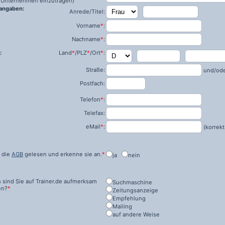
ls Unternehmen einzutragen)
angaben:
Anrede/Titel:
Vorname
*
:
Nachname
*
:
:
Land
*
/PLZ
*
/Ort
*
:
Straße:
und/od
Postfach:
Telefon
*
:
Telefax:
eMail
*
:
(korrekt
 die
AGB
gelesen und erkenne sie an.
*
ja
nein
 sind Sie auf
Trainer.de
aufmerksam
Suchmaschine
en?
*
Zeitungsanzeige
Empfehlung
Mailing
auf andere Weise