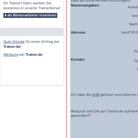
(falls als Unternehmen einzutragen)
für Trainer? Dann werben Sie
Namensangaben:
Anrede
kostenlos in unserer Trainerbörse!
als Börsenanbieter inserieren
Vo
Nach
Adresse:
Land
*
/PL
Gute Gründe
für einen Eintrag bei
Trainer.de
!
Po
Werbung
bei
Trainer.de
Kontakt:
Te
Ich habe die
AGB
gelesen und erkenne s
Wodurch sind Sie auf
Trainer.de
aufmer
geworden?
*