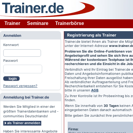
Trainer
Seminare
Trainerbörse
Registrierung als Trainer
Anmelden
Trainer.de
bietet Ihnen als Trainer die Mö
Kennwort
unter der Internet-Adresse
www.trainer.d
Probieren Sie die Online-Funktionen von
Angebotsprofil und sehen Sie sich Ihre au
Während der kostenlosen Testphase ist Ihr
Passwort
recherchieren und die Einsicht in die Jo
Verbindlich wird Ihr Eintrag bei
Trainer.de
e
Daten und Angebotsinformationen publikat
Freischaltung Ihrer Daten ausgelöst haben
login
Ab verbindlicher Auftragserteilung und Frei
Passwort vergessen?
Recherchierbarkeit entstehen für Sie Kost
bitte in unseren
AGB
.
Zu Ihrer Kontrolle ist Ihr Probeeintrag bis
Anmeldung bei Trainer.de
finden.
Wenn Sie innerhalb von
30 Tagen
keinen A
Werden Sie Mitglied in einer der
eingegebenen Daten danach automatisch 
größten Trainerdatenbanken und -
Bitte geben Sie zunächst Ihre persönlich
communities Deutschlands!
als Trainer anmelden
Firma:
Haben Sie interessante Angebote