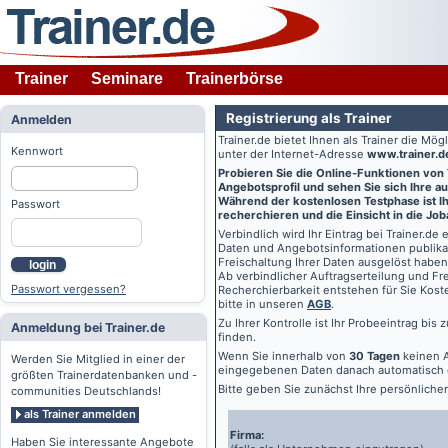
Trainer
Seminare
Trainerbörse
Registrierung als Trainer
Anmelden
Trainer.de
bietet Ihnen als Trainer die Mö
Kennwort
unter der Internet-Adresse
www.trainer.d
Probieren Sie die Online-Funktionen von
Angebotsprofil und sehen Sie sich Ihre au
Während der kostenlosen Testphase ist Ihr
Passwort
recherchieren und die Einsicht in die Jo
Verbindlich wird Ihr Eintrag bei
Trainer.de
e
Daten und Angebotsinformationen publikat
Freischaltung Ihrer Daten ausgelöst haben
login
Ab verbindlicher Auftragserteilung und Frei
Passwort vergessen?
Recherchierbarkeit entstehen für Sie Kost
bitte in unseren
AGB
.
Zu Ihrer Kontrolle ist Ihr Probeeintrag bis
Anmeldung bei Trainer.de
finden.
Wenn Sie innerhalb von
30 Tagen
keinen A
Werden Sie Mitglied in einer der
eingegebenen Daten danach automatisch 
größten Trainerdatenbanken und -
Bitte geben Sie zunächst Ihre persönlich
communities Deutschlands!
als Trainer anmelden
Firma:
Haben Sie interessante Angebote