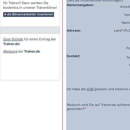
(falls als Unternehmen einzutragen)
für Trainer? Dann werben Sie
Namensangaben:
Anrede
kostenlos in unserer Trainerbörse!
als Börsenanbieter inserieren
Vo
Nach
Adresse:
Land
*
/PL
Gute Gründe
für einen Eintrag bei
Trainer.de
!
Po
Werbung
bei
Trainer.de
Kontakt:
Te
Ich habe die
AGB
gelesen und erkenne s
Wodurch sind Sie auf
Trainer.de
aufmer
geworden?
*