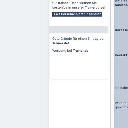
(falls a
für Trainer? Dann werben Sie
Namens
kostenlos in unserer Trainerbörse!
als Börsenanbieter inserieren
Adresse
Gute Gründe
für einen Eintrag bei
Trainer.de
!
Werbung
bei
Trainer.de
Kontakt:
Ich habe
Wodurch
geword