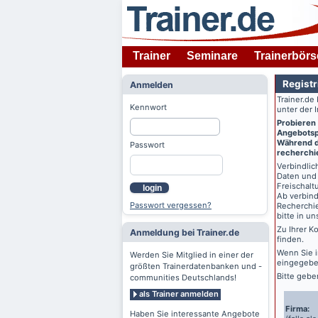
Trainer
Seminare
Trainerbörs
Registr
Anmelden
Trainer.de
Kennwort
unter der 
Probieren
Angebotspr
Während de
Passwort
recherchie
Verbindlich
Daten und 
Freischalt
login
Ab verbind
Passwort vergessen?
Recherchie
bitte in u
Zu Ihrer K
Anmeldung bei Trainer.de
finden.
Wenn Sie 
Werden Sie Mitglied in einer der
eingegebe
größten Trainerdatenbanken und -
Bitte gebe
communities Deutschlands!
als Trainer anmelden
Firma:
Haben Sie interessante Angebote