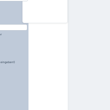
er
 eingeben!)