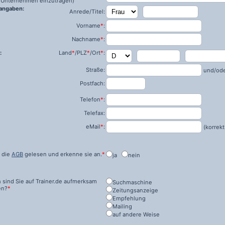
ls Unternehmen einzutragen)
angaben:
Anrede/Titel:
Vorname
*
:
Nachname
*
:
:
Land
*
/PLZ
*
/Ort
*
:
Straße:
und/od
Postfach:
Telefon
*
:
Telefax:
eMail
*
:
(korrekt
 die
AGB
gelesen und erkenne sie an.
*
ja
nein
 sind Sie auf
Trainer.de
aufmerksam
Suchmaschine
en?
*
Zeitungsanzeige
Empfehlung
Mailing
auf andere Weise