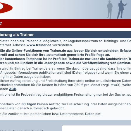
e
ierung als Trainer
bietet Ihnen als Trainer die Möglichkeit, Ihr Angebotsspektrum an Trainings- und
Internet-Adresse
www.trainer.de
vorzustellen.
 Sie die Online-Funktionen von
Trainer.de
aus, bevor Sie sich entscheiden. Erfasse
ofil und sehen Sie sich Ihre automatisch generierte Profile Page an.
r kostenlosen Testphase ist Ihr Profil bei Trainer.de nur über die Suchfunktion 
ren und die Einsicht in die Jobangebote sowie die Veröffentlichung von Seminar
 wird Ihr Eintrag bei
Trainer.de
erst, wenn Sie davon überzeugt sind, dass Ihre onl
Angebotsinformationen publikationsreif sind (Datenfreigabe) und wenn Sie einen
ung Ihrer Daten ausgelöst haben.
licher Auftragserteilung und Freischaltung Ihrer stets online aktualisierbaren Daten 
rbarkeit entstehen für Sie Kosten in Höhe von 7,50 € pro Monat (zzgl. MwSt). Weit
nseren
AGB
.
ontrolle ist Ihr Probeeintrag bis zur endgültigen Freischaltung
nur
bei der Suche na
innerhalb von
30 Tagen
keinen Auftrag zur Freischaltung Ihrer Daten ausgelöst hab
nen Daten danach automatisch gelöscht.
n Sie zunächst Ihre persönlichen bzw. Unternehmens-Daten ein: