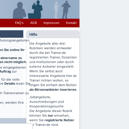
FAQ's
AGB
Impressum
Kontakt
Hilfe
 Schulungsangeboten
Die Angebote aller drei
Rubriken werden entweder
n Sie online Ihr
durch die bei Trainer.de
registrierten Trainer, Dozenten
Trainername zu
en nicht möglich.
und Institutionen oder durch
externe Anbieter eingestellt.
ine eingegebenen
Wenn Sie selbst auch
Auftrag
zur
interessante Angebote hier an
für die volle
Trainer richten wollen, so
ere
Details
lesen Sie
folgen Sie einfach dem Button
als Börsenanbieter inserieren
.
ch Trainernamen zu
Jobangebote,
Ausschreibungen und
en, werden Ihre
Kooperationsgesuche
Die Angebote dieser Rubrik
können Sie
nur
einsehen,
wenn Sie
registrierte Nutzer
bei Trainer.de sind.