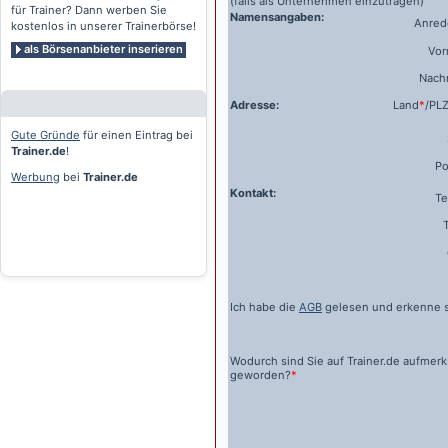
(falls als Unternehmen einzutragen)
für Trainer? Dann werben Sie
Namensangaben:
Anrede
kostenlos in unserer Trainerbörse!
als Börsenanbieter inserieren
Vo
Nach
Adresse:
Land
*
/PL
Gute Gründe
für einen Eintrag bei
Trainer.de
!
Po
Werbung
bei
Trainer.de
Kontakt:
Te
Ich habe die
AGB
gelesen und erkenne s
Wodurch sind Sie auf
Trainer.de
aufmer
geworden?
*