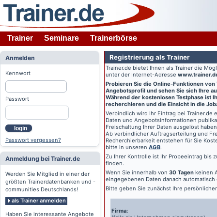
Trainer
Seminare
Trainerbörse
Registrierung als Trainer
Anmelden
Trainer.de
bietet Ihnen als Trainer die Mö
Kennwort
unter der Internet-Adresse
www.trainer.d
Probieren Sie die Online-Funktionen von
Angebotsprofil und sehen Sie sich Ihre au
Während der kostenlosen Testphase ist Ihr
Passwort
recherchieren und die Einsicht in die Jo
Verbindlich wird Ihr Eintrag bei
Trainer.de
e
Daten und Angebotsinformationen publikat
Freischaltung Ihrer Daten ausgelöst haben
login
Ab verbindlicher Auftragserteilung und Frei
Passwort vergessen?
Recherchierbarkeit entstehen für Sie Kost
bitte in unseren
AGB
.
Zu Ihrer Kontrolle ist Ihr Probeeintrag bis
Anmeldung bei Trainer.de
finden.
Wenn Sie innerhalb von
30 Tagen
keinen A
Werden Sie Mitglied in einer der
eingegebenen Daten danach automatisch 
größten Trainerdatenbanken und -
Bitte geben Sie zunächst Ihre persönlich
communities Deutschlands!
als Trainer anmelden
Firma:
Haben Sie interessante Angebote