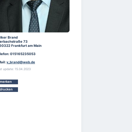
lker Brand
erbachstraße 73
60322 Frankfurt am Main
lefon: 015165235053
ail:
v_brand@web.de
st update: 15.04.2023
merken
drucken