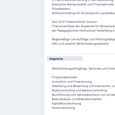
25 Jahre Berufserfahrung in der Abwicklung
Klassische Bankprodukte und Finanzderivate 
Privatbanken;
Risikocontrolling mit Schwerpunkt Liquiditäts
Seit 2012 Freiberuflicher Dozent
(Trainerzertifikat der Akademie für Wissensch
der Pädagogischen Hochschule Heidelberg e.
Regelmäßige Lehraufträge und Prüfungstätig
IHKs und anderer Weiterbildungsanbieter
Angebote
Weiterbildungslehrgänge, Seminare und Vor
Finanzmathematik
Investition und Finanzierung
Abbildung und Bewertung von klassischen un
Risikocontrolling und Bankencontrolling
Buchführung und Jahresabschluss von priva
Bilanzanalyse und Bilanzkennzahlen
Kapitalflussrechnung
Kostenrechnung