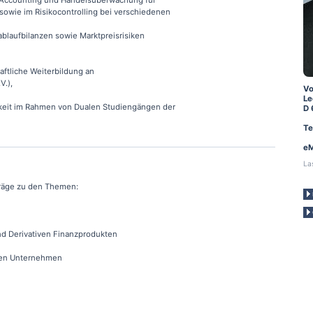
, Accounting und Handelsüberwachung für
sowie im Risikocontrolling bei verschiedenen
ablaufbilanzen sowie Marktpreisrisiken
aftliche Weiterbildung an
V.),
Vo
Le
keit im Rahmen von Dualen Studiengängen der
D 
Te
eM
La
träge zu den Themen:
d Derivativen Finanzprodukten
ten Unternehmen