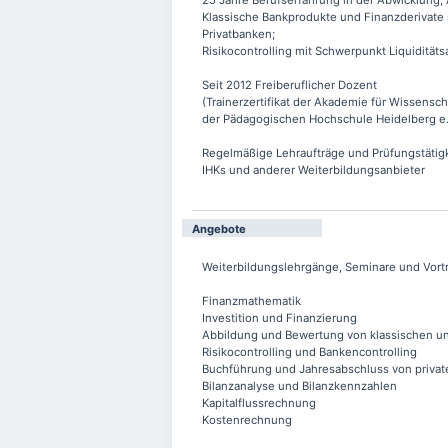
25 Jahre Berufserfahrung in der Abwicklung
Klassische Bankprodukte und Finanzderivate 
Privatbanken;
Risikocontrolling mit Schwerpunkt Liquiditäts
Seit 2012 Freiberuflicher Dozent
(Trainerzertifikat der Akademie für Wissensch
der Pädagogischen Hochschule Heidelberg e.
Regelmäßige Lehraufträge und Prüfungstätig
IHKs und anderer Weiterbildungsanbieter
Angebote
Weiterbildungslehrgänge, Seminare und Vor
Finanzmathematik
Investition und Finanzierung
Abbildung und Bewertung von klassischen un
Risikocontrolling und Bankencontrolling
Buchführung und Jahresabschluss von priva
Bilanzanalyse und Bilanzkennzahlen
Kapitalflussrechnung
Kostenrechnung