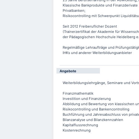
25 Jahre Berufserfahrung in der Abwicklung
Klassische Bankprodukte und Finanzderivate 
Privatbanken;
Risikocontrolling mit Schwerpunkt Liquiditäts
Seit 2012 Freiberuflicher Dozent
(Trainerzertifikat der Akademie für Wissensch
der Pädagogischen Hochschule Heidelberg e.
Regelmäßige Lehraufträge und Prüfungstätig
IHKs und anderer Weiterbildungsanbieter
Angebote
Weiterbildungslehrgänge, Seminare und Vor
Finanzmathematik
Investition und Finanzierung
Abbildung und Bewertung von klassischen un
Risikocontrolling und Bankencontrolling
Buchführung und Jahresabschluss von priva
Bilanzanalyse und Bilanzkennzahlen
Kapitalflussrechnung
Kostenrechnung