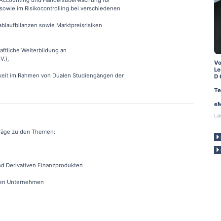
, Accounting und Handelsüberwachung für
sowie im Risikocontrolling bei verschiedenen
ablaufbilanzen sowie Marktpreisrisiken
aftliche Weiterbildung an
V.),
Vo
Le
keit im Rahmen von Dualen Studiengängen der
D 
Te
eM
La
träge zu den Themen:
d Derivativen Finanzprodukten
ten Unternehmen