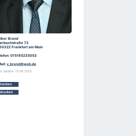
lker Brand
erbachstraße 73
60322 Frankfurt am Main
lefon: 015165235053
ail:
v_brand@web.de
st update: 15.04.2023
merken
drucken