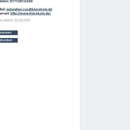
lefon: 01712813249
ail:
sebastian.rux@klarekom.de
ternet:
http://www.klarekom.de/
st update: 22.05.2026
merken
drucken