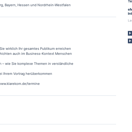
Te
rg, Bayern, Hessen und Nordrhein-Westfalen
eM
In
La
Sie wirklich Ihr gesamtes Publikum erreichen
eschichten auch im Business-Kontext Menschen
n – wie Sie komplexe Themen in verständliche
 bei Ihrem Vortrag herüberkommen
 www.klarekom.de/termine