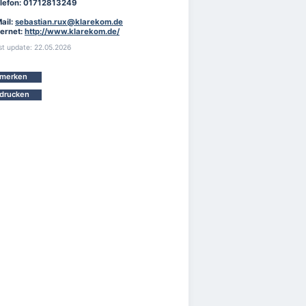
lefon: 01712813249
ail:
sebastian.rux@klarekom.de
ternet:
http://www.klarekom.de/
st update: 22.05.2026
merken
drucken