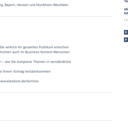
Te
rg, Bayern, Hessen und Nordrhein-Westfalen
eM
In
La
Sie wirklich Ihr gesamtes Publikum erreichen
eschichten auch im Business-Kontext Menschen
n – wie Sie komplexe Themen in verständliche
 bei Ihrem Vortrag herüberkommen
 www.klarekom.de/termine