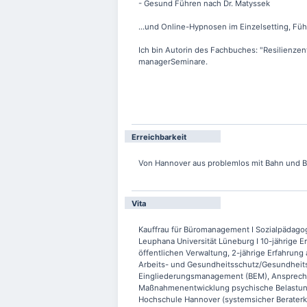
- Gesund Führen nach Dr. Matyssek
...und Online-Hypnosen im Einzelsetting, Fü
Ich bin Autorin des Fachbuches: "Resilienzen
managerSeminare.
Erreichbarkeit
Von Hannover aus problemlos mit Bahn und Bus
Vita
Kauffrau für Büromanagement I Sozialpädago
Leuphana Universität Lüneburg I 10-jährige Er
öffentlichen Verwaltung, 2-jährige Erfahrung
Arbeits- und Gesundheitsschutz/Gesundheit
Eingliederungsmanagement (BEM), Ansprechpa
Maßnahmenentwicklung psychische Belastunge
Hochschule Hannover (systemsicher Beraterku