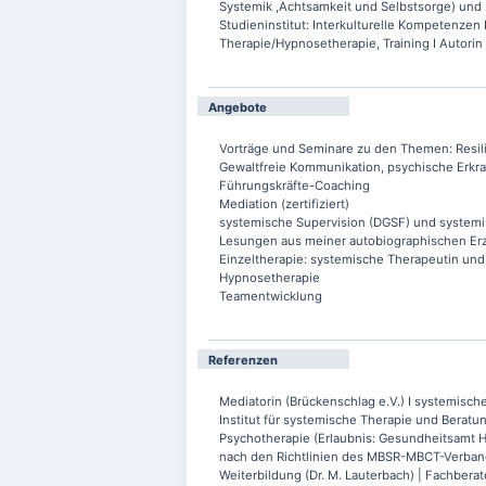
Systemik ,Achtsamkeit und Selbstsorge) und
Studieninstitut: Interkulturelle Kompetenzen 
Therapie/Hypnosetherapie, Training I Autorin 
Angebote
Vorträge und Seminare zu den Themen: Resil
Gewaltfreie Kommunikation, psychische Erk
Führungskräfte-Coaching
Mediation (zertifiziert)
systemische Supervision (DGSF) und system
Lesungen aus meiner autobiographischen E
Einzeltherapie: systemische Therapeutin und 
Hypnosetherapie
Teamentwicklung
Referenzen
Mediatorin (Brückenschlag e.V.) I systemisch
Institut für systemische Therapie und Beratung 
Psychotherapie (Erlaubnis: Gesundheitsamt Ha
nach den Richtlinien des MBSR-MBCT-Verband
Weiterbildung (Dr. M. Lauterbach) | Fachberat