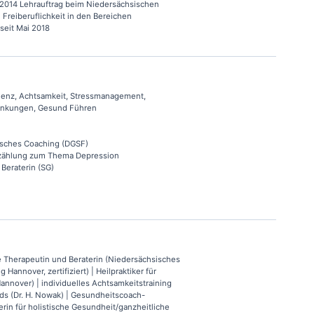
 2014 Lehrauftrag beim Niedersächsischen
I Freiberuflichkeit in den Bereichen
seit Mai 2018
ienz, Achtsamkeit, Stressmanagement,
rankungen, Gesund Führen
isches Coaching (DGSF)
rzählung zum Thema Depression
Beraterin (SG)
e Therapeutin und Beraterin (Niedersächsisches
Hannover, zertifiziert) | Heilpraktiker für
nnover) | individuelles Achtsamkeitstraining
s (Dr. H. Nowak) | Gesundheitscoach-
erin für holistische Gesundheit/ganzheitliche