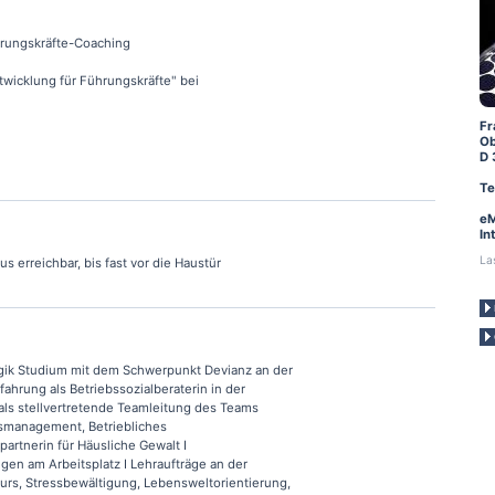
hrungskräfte-Coaching
twicklung für Führungskräfte" bei
Fr
Ob
D 
Te
eM
In
La
 erreichbar, bis fast vor die Haustür
gik Studium mit dem Schwerpunkt Devianz an der
fahrung als Betriebssozialberaterin in der
 als stellvertretende Teamleitung des Teams
smanagement, Betriebliches
rtnerin für Häusliche Gewalt I
n am Arbeitsplatz I Lehraufträge an der
rs, Stressbewältigung, Lebensweltorientierung,