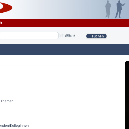
e
(inhaltlich)
suchen
n Themen:
tenden/KollegInnen