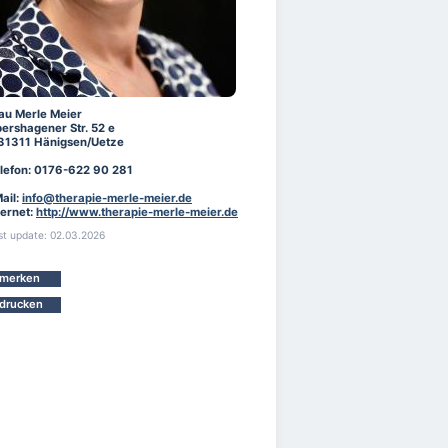
au Merle Meier
ershagener Str. 52 e
31311 Hänigsen/Uetze
lefon: 0176-622 90 281
ail:
info@therapie-merle-meier.de
ternet:
http://www.therapie-merle-meier.de
st update: 02.03.2026
merken
drucken