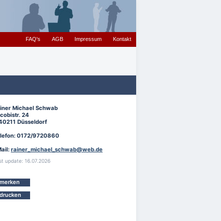
FAQ's
AGB
Impressum
Kontakt
iner Michael Schwab
cobistr. 24
40211 Düsseldorf
lefon: 0172/9720860
ail:
rainer_michael_schwab@web.de
st update: 16.07.2026
merken
drucken