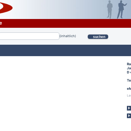
e
(inhaltlich)
suchen
Ra
Ja
D 
Te
eM
La