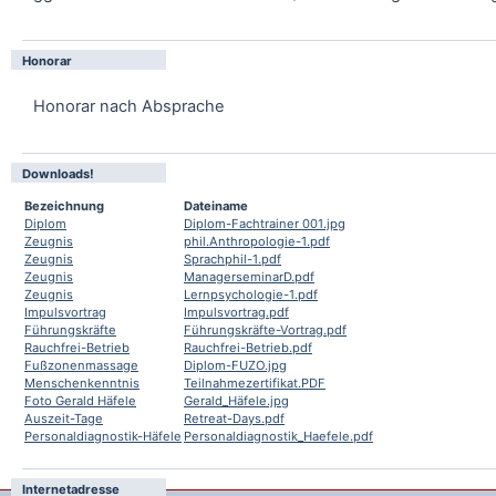
Honorar
Honorar nach Absprache
Downloads!
Bezeichnung
Dateiname
Diplom
Diplom-Fachtrainer 001.jpg
Zeugnis
phil.Anthropologie-1.pdf
Zeugnis
Sprachphil-1.pdf
Zeugnis
ManagerseminarD.pdf
Zeugnis
Lernpsychologie-1.pdf
Impulsvortrag
Impulsvortrag.pdf
Führungskräfte
Führungskräfte-Vortrag.pdf
Rauchfrei-Betrieb
Rauchfrei-Betrieb.pdf
Fußzonenmassage
Diplom-FUZO.jpg
Menschenkenntnis
Teilnahmezertifikat.PDF
Foto Gerald Häfele
Gerald_Häfele.jpg
Auszeit-Tage
Retreat-Days.pdf
Personaldiagnostik-Häfele
Personaldiagnostik_Haefele.pdf
Internetadresse