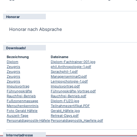
Honorar
Honorar nach Absprache
Downloads!
Bezeichnung
Dateiname
Diplom
Diplom-Fachtrainer 001.jpg
Zeugnis
phil.Anthropologie-1.pdf
Zeugnis
Sprachphil-1.pdf
Zeugnis
ManagerseminarD.pdf
Zeugnis
Lernpsychologie-1.pdf
Impulsvortrag
Impulsvortrag.pdf
Führungskräfte
Führungskräfte-Vortrag.pdf
Rauchfrei-Betrieb
Rauchfrei-Betrieb.pdf
Fußzonenmassage
Diplom-FUZO.jpg
Menschenkenntnis
Teilnahmezertifikat.PDF
Foto Gerald Häfele
Gerald_Häfele.jpg
Auszeit-Tage
Retreat-Days.pdf
Personaldiagnostik-Häfele
Personaldiagnostik_Haefele.pdf
Internetadresse