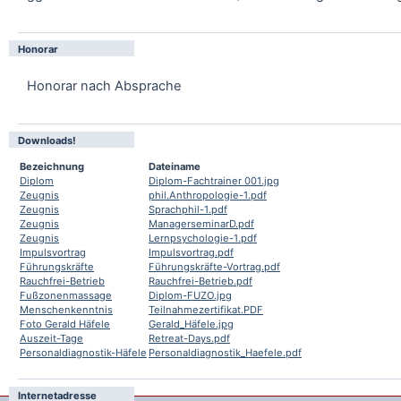
Honorar
Honorar nach Absprache
Downloads!
Bezeichnung
Dateiname
Diplom
Diplom-Fachtrainer 001.jpg
Zeugnis
phil.Anthropologie-1.pdf
Zeugnis
Sprachphil-1.pdf
Zeugnis
ManagerseminarD.pdf
Zeugnis
Lernpsychologie-1.pdf
Impulsvortrag
Impulsvortrag.pdf
Führungskräfte
Führungskräfte-Vortrag.pdf
Rauchfrei-Betrieb
Rauchfrei-Betrieb.pdf
Fußzonenmassage
Diplom-FUZO.jpg
Menschenkenntnis
Teilnahmezertifikat.PDF
Foto Gerald Häfele
Gerald_Häfele.jpg
Auszeit-Tage
Retreat-Days.pdf
Personaldiagnostik-Häfele
Personaldiagnostik_Haefele.pdf
Internetadresse