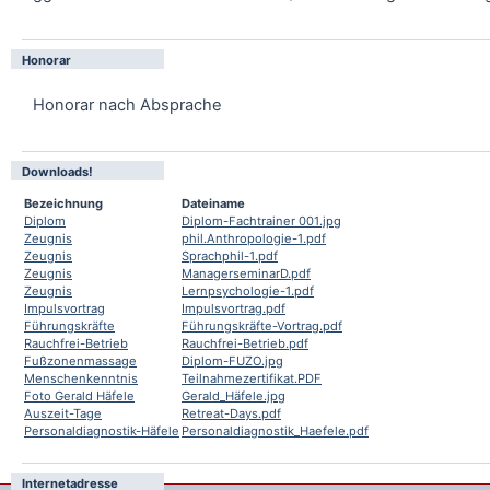
Honorar
Honorar nach Absprache
Downloads!
Bezeichnung
Dateiname
Diplom
Diplom-Fachtrainer 001.jpg
Zeugnis
phil.Anthropologie-1.pdf
Zeugnis
Sprachphil-1.pdf
Zeugnis
ManagerseminarD.pdf
Zeugnis
Lernpsychologie-1.pdf
Impulsvortrag
Impulsvortrag.pdf
Führungskräfte
Führungskräfte-Vortrag.pdf
Rauchfrei-Betrieb
Rauchfrei-Betrieb.pdf
Fußzonenmassage
Diplom-FUZO.jpg
Menschenkenntnis
Teilnahmezertifikat.PDF
Foto Gerald Häfele
Gerald_Häfele.jpg
Auszeit-Tage
Retreat-Days.pdf
Personaldiagnostik-Häfele
Personaldiagnostik_Haefele.pdf
Internetadresse