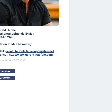
rald Häfele
stkontakt bitte via E-Mail
1140 Wien
lefon: E-Mail bevorzugt
ail:
gerald.haefele@die-optimisten.net
ternet:
http://www.gerald-haefele.com
st update: 07.07.2025
merken
drucken