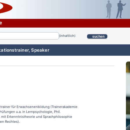
e
(inhaltlich)
suchen
ationstrainer, Speaker
htrainer für Erwachsenenbildung (Trainerakademie
üfungen u.a. in Lernpsychologie, Phil.
 mit Erkenntnistheorie und Sprachphilosophie
hen Rechtes).