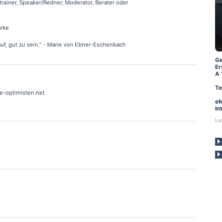
rainer, Speaker/Redner, Moderator, Berater oder
ärke
auf, gut zu sein." - Marie von Ebner-Eschenbach
Ge
Er
A 
Te
ie-optimisten.net
eM
In
La