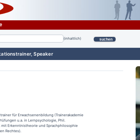
e
(inhaltlich)
suchen
ationstrainer, Speaker
htrainer für Erwachsenenbildung (Trainerakademie
üfungen u.a. in Lernpsychologie, Phil.
 mit Erkenntnistheorie und Sprachphilosophie
hen Rechtes).