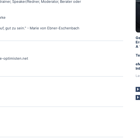
rainer, Speaker/Redner, Moderator, Berater oder
ärke
auf, gut zu sein." - Marie von Ebner-Eschenbach
Ge
Er
A 
Te
ie-optimisten.net
eM
In
La