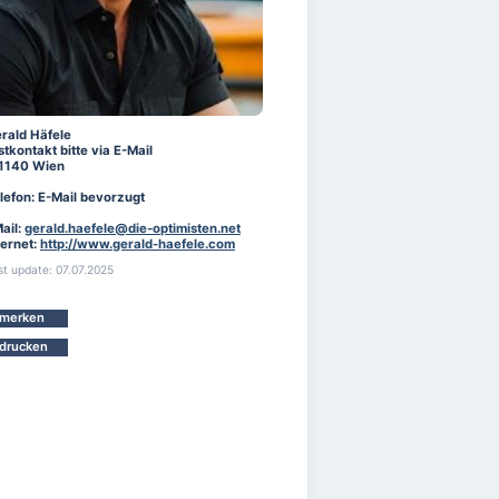
rald Häfele
stkontakt bitte via E-Mail
1140 Wien
lefon: E-Mail bevorzugt
ail:
gerald.haefele@die-optimisten.net
ternet:
http://www.gerald-haefele.com
st update: 07.07.2025
merken
drucken