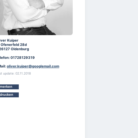
iver Kuiper
 Ofenerfeld 28d
26127 Oldenburg
lefon: 01728129319
ail:
oliver.kuiper@googlemail.com
st update: 02.11.2018
merken
drucken