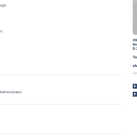
sign
en
Ol
Im
D 
Te
eM
La
Administrator