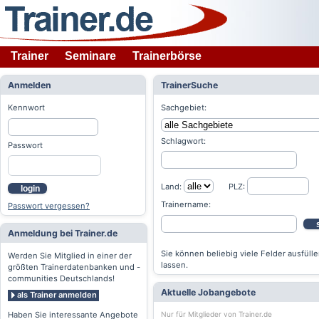
Trainer
Seminare
Trainerbörse
Anmelden
TrainerSuche
Kennwort
Sachgebiet:
Schlagwort:
Passwort
Land:
PLZ:
login
Trainername:
Passwort vergessen?
Anmeldung bei Trainer.de
Sie können beliebig viele Felder ausfülle
Werden Sie Mitglied in einer der
lassen.
größten Trainerdatenbanken und -
communities Deutschlands!
Aktuelle Jobangebote
als Trainer anmelden
Nur für Mitglieder von Trainer.de
Haben Sie interessante Angebote