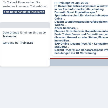
für Trainer? Dann werben Sie
IT-Trainings im Juni 2026
...
IT-Dozent für Betriebssysteme: Window
kostenlos in unserer Trainerbörse!
in der Fachinformatiker-Umschulung
...
als Börsenanbieter inserieren
DozentIn Sport Physiotherapie /
Sportwissenschaft für Hochschulkooper
China
...
Dozent Wundtherapeut berufsbegleitend
Woche
...
Azubi-Seminare
...
Steuern Dozentin freie Kapazitäten onli
Gute Gründe
für einen Eintrag bei
Freie Trainer/innen und Dozent/innen a
Trainer.de
!
diversen Gewerken wie: Steuer, Finanze
Immobilien
...
Werbung
bei
Trainer.de
SAP Online-Dozent (m/w/d) - Kennziffer
25SDZ02
...
Dozent (m/w/d) auf Honorarbasis für Pr
Schulungen zur KI-Verordnung
...