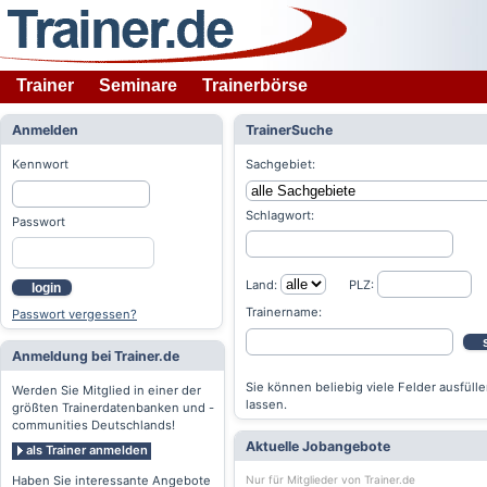
Trainer
Seminare
Trainerbörse
Anmelden
TrainerSuche
Kennwort
Sachgebiet:
Schlagwort:
Passwort
Land:
PLZ:
login
Trainername:
Passwort vergessen?
Anmeldung bei Trainer.de
Sie können beliebig viele Felder ausfülle
Werden Sie Mitglied in einer der
lassen.
größten Trainerdatenbanken und -
communities Deutschlands!
Aktuelle Jobangebote
als Trainer anmelden
Nur für Mitglieder von Trainer.de
Haben Sie interessante Angebote