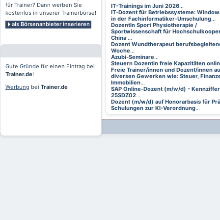
für Trainer? Dann werben Sie
IT-Trainings im Juni 2026
...
IT-Dozent für Betriebssysteme: Window
kostenlos in unserer Trainerbörse!
in der Fachinformatiker-Umschulung
...
als Börsenanbieter inserieren
DozentIn Sport Physiotherapie /
Sportwissenschaft für Hochschulkooper
China
...
Dozent Wundtherapeut berufsbegleitend
Woche
...
Azubi-Seminare
...
Steuern Dozentin freie Kapazitäten onli
Gute Gründe
für einen Eintrag bei
Freie Trainer/innen und Dozent/innen a
Trainer.de
!
diversen Gewerken wie: Steuer, Finanze
Immobilien
...
Werbung
bei
Trainer.de
SAP Online-Dozent (m/w/d) - Kennziffer
25SDZ02
...
Dozent (m/w/d) auf Honorarbasis für Pr
Schulungen zur KI-Verordnung
...