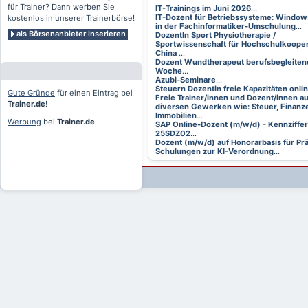
für Trainer? Dann werben Sie
IT-Trainings im Juni 2026
...
IT-Dozent für Betriebssysteme: Window
kostenlos in unserer Trainerbörse!
in der Fachinformatiker-Umschulung
...
als Börsenanbieter inserieren
DozentIn Sport Physiotherapie /
Sportwissenschaft für Hochschulkooper
China
...
Dozent Wundtherapeut berufsbegleitend
Woche
...
Azubi-Seminare
...
Steuern Dozentin freie Kapazitäten onli
Gute Gründe
für einen Eintrag bei
Freie Trainer/innen und Dozent/innen a
Trainer.de
!
diversen Gewerken wie: Steuer, Finanze
Immobilien
...
Werbung
bei
Trainer.de
SAP Online-Dozent (m/w/d) - Kennziffer
25SDZ02
...
Dozent (m/w/d) auf Honorarbasis für Pr
Schulungen zur KI-Verordnung
...