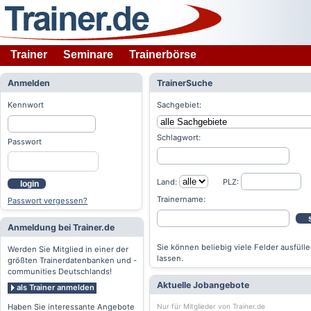
Trainer
Seminare
Trainerbörse
Anmelden
TrainerSuche
Kennwort
Sachgebiet:
Schlagwort:
Passwort
Land:
PLZ:
login
Trainername:
Passwort vergessen?
Anmeldung bei Trainer.de
Sie können beliebig viele Felder ausfülle
Werden Sie Mitglied in einer der
lassen.
größten Trainerdatenbanken und -
communities Deutschlands!
Aktuelle Jobangebote
als Trainer anmelden
Nur für Mitglieder von Trainer.de
Haben Sie interessante Angebote