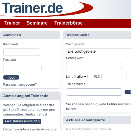
Trainer
Seminare
Trainerbörse
Anmelden
TrainerSuche
Kennwort
Sachgebiet:
Schlagwort:
Passwort
Land:
PLZ:
login
Trainername:
Passwort vergessen?
Anmeldung bei Trainer.de
Sie können beliebig viele Felder ausfülle
Werden Sie Mitglied in einer der
lassen.
größten Trainerdatenbanken und -
communities Deutschlands!
Aktuelle Jobangebote
als Trainer anmelden
Nur für Mitglieder von Trainer.de
Haben Sie interessante Angebote