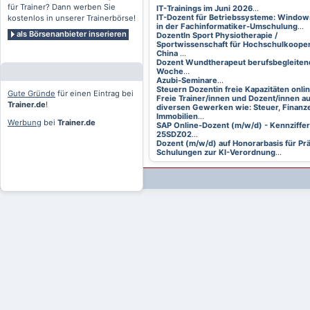
für Trainer? Dann werben Sie
IT-Trainings im Juni 2026
...
IT-Dozent für Betriebssysteme: Window
kostenlos in unserer Trainerbörse!
in der Fachinformatiker-Umschulung
...
als Börsenanbieter inserieren
DozentIn Sport Physiotherapie /
Sportwissenschaft für Hochschulkooper
China
...
Dozent Wundtherapeut berufsbegleitend
Woche
...
Azubi-Seminare
...
Steuern Dozentin freie Kapazitäten onli
Gute Gründe
für einen Eintrag bei
Freie Trainer/innen und Dozent/innen a
Trainer.de
!
diversen Gewerken wie: Steuer, Finanze
Immobilien
...
Werbung
bei
Trainer.de
SAP Online-Dozent (m/w/d) - Kennziffer
25SDZ02
...
Dozent (m/w/d) auf Honorarbasis für Pr
Schulungen zur KI-Verordnung
...