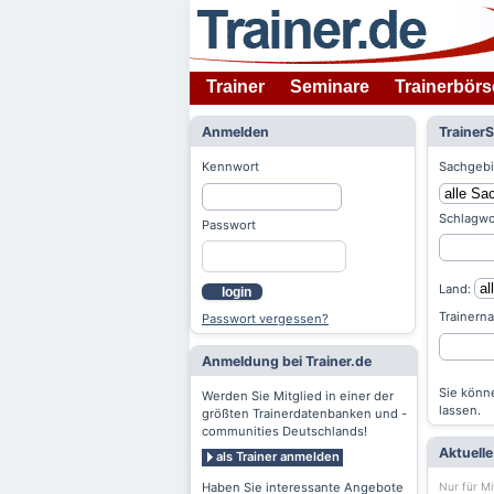
Trainer
Seminare
Trainerbörs
Anmelden
Trainer
Kennwort
Sachgebi
Schlagwo
Passwort
Land:
login
Trainern
Passwort vergessen?
Anmeldung bei Trainer.de
Sie könne
Werden Sie Mitglied in einer der
lassen.
größten Trainerdatenbanken und -
communities Deutschlands!
Aktuell
als Trainer anmelden
Nur für Mi
Haben Sie interessante Angebote