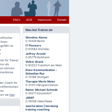
FAQ's
AGB
Impressum
Kontakt
Neu bei Trainer.de
Wondmu Alemu
reffsicher
D 10439 Berlin
 Ihren
IT Pioneers
gefähr ist
D 63584 Gründau
e
Jeffrey Arnold
!
D 65779 Kelkheim
te für Trainer
Volker Brand
nur als
D 60322 Frankfurt am Main
chon können
Klare Kommunikation -
ainerbörse
Sebastian Rux
D 70188 Stuttgart
Therapie Merle Meier
oder Coach Ihr
D 31311 Hänigsen/Uetze
eröffentlichen
Rainer Michael Schwab
ner
D 40211 Düsseldorf
ren sie
hier
.
JARAT
D 06108 Halle/Saale
sascha lamm | beratung
training coaching