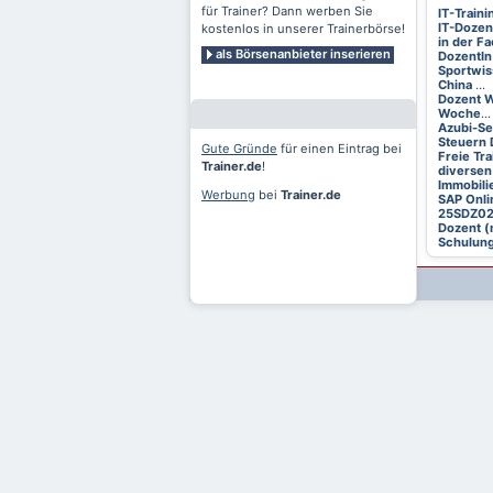
für Trainer? Dann werben Sie
IT-Train
IT-Dozen
kostenlos in unserer Trainerbörse!
in der F
als Börsenanbieter inserieren
DozentIn
Sportwis
China
...
Dozent W
Woche
...
Azubi-S
Steuern 
Gute Gründe
für einen Eintrag bei
Freie Tr
Trainer.de
!
diversen
Immobili
Werbung
bei
Trainer.de
SAP Onli
25SDZ0
Dozent (
Schulung