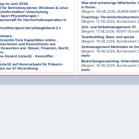
Was sind schwierige Mitarbeiter
ings im Juni 2026
...
in Ihrem
...
t für Betriebssysteme: Windows & Linux
[Beginn: 09.08.2026, BUNDESWEI
achinformatiker-Umschulung
...
 Sport Physiotherapie /
Coaching√ Persönlichkeitsentwi
senschaft für Hochschulkooperation in
[Beginn: 12.08.2026, Bundesweit
Zeit- und Selbstmanagement: Ef
...
undtherapeut berufsbegleitend 2 x
[Beginn: 17.08.2026, 40547 Düsse
eminare
...
Teambuilding, Basic und spezie
...
Dozentin freie Kapazitäten online
...
[Beginn: 19.08.2026, Bundesweit 
ainer/innen und Dozent/innen aus
Zeitmanagement Methoden im On
 Gewerken wie: Steuer, Finanzen, Recht,
[Beginn: 19.08.2026, Bundesweit 
en
...
mehr
ne-Dozent (m/w/d) - Kennziffer:
2
...
Bewerbungscoaching: Unterstütz
m/w/d) auf Honorarbasis für Präsenz-
[Beginn: 19.08.2026, Bundesweit 
en zur KI-Verordnung
...
mehr