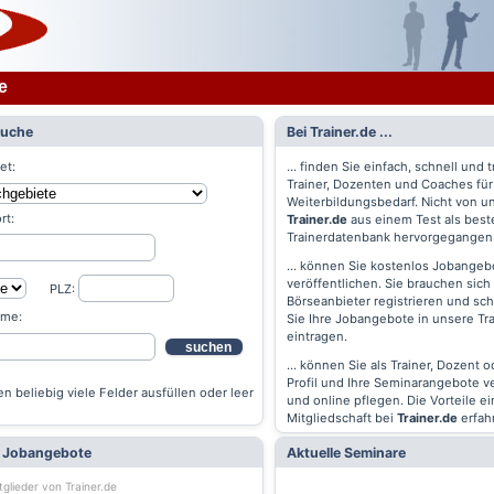
e
Suche
Bei Trainer.de ...
et:
... finden Sie einfach, schnell und t
Trainer, Dozenten und Coaches für
Weiterbildungsbedarf. Nicht von un
rt:
Trainer.de
aus einem Test als best
Trainerdatenbank hervorgegangen
... können Sie kostenlos Jobangebo
veröffentlichen. Sie brauchen sich 
PLZ:
Börseanbieter registrieren und s
ame:
Sie Ihre Jobangebote in unsere Tr
eintragen.
suchen
... können Sie als Trainer, Dozent 
Profil und Ihre Seminarangebote v
n beliebig viele Felder ausfüllen oder leer
und online pflegen. Die Vorteile ei
Mitgliedschaft bei
Trainer.de
erfah
e Jobangebote
Aktuelle Seminare
tglieder von Trainer.de