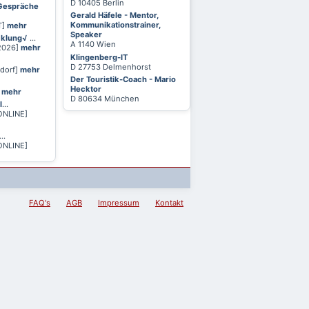
D 10405 Berlin
 Gespräche
Gerald Häfele - Mentor,
Kommunikationstrainer,
T]
mehr
Speaker
cklung√
...
A 1140 Wien
 2026]
mehr
Klingenberg-IT
D 27753 Delmenhorst
ldorf]
mehr
Der Touristik-Coach - Mario
Hecktor
]
mehr
D 80634 München
l
...
ONLINE]
...
ONLINE]
FAQ's
AGB
Impressum
Kontakt