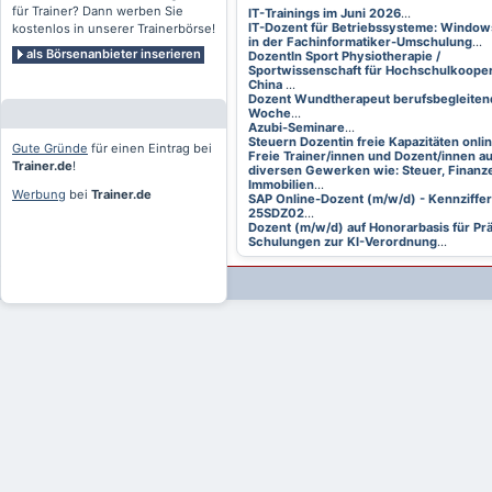
für Trainer? Dann werben Sie
IT-Trainings im Juni 2026
...
IT-Dozent für Betriebssysteme: Window
kostenlos in unserer Trainerbörse!
in der Fachinformatiker-Umschulung
...
als Börsenanbieter inserieren
DozentIn Sport Physiotherapie /
Sportwissenschaft für Hochschulkooper
China
...
Dozent Wundtherapeut berufsbegleitend
Woche
...
Azubi-Seminare
...
Steuern Dozentin freie Kapazitäten onli
Gute Gründe
für einen Eintrag bei
Freie Trainer/innen und Dozent/innen a
Trainer.de
!
diversen Gewerken wie: Steuer, Finanze
Immobilien
...
Werbung
bei
Trainer.de
SAP Online-Dozent (m/w/d) - Kennziffer
25SDZ02
...
Dozent (m/w/d) auf Honorarbasis für Pr
Schulungen zur KI-Verordnung
...