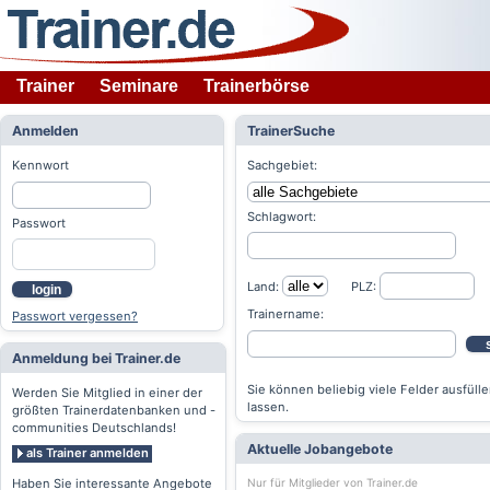
Trainer
Seminare
Trainerbörse
Anmelden
TrainerSuche
Kennwort
Sachgebiet:
Schlagwort:
Passwort
Land:
PLZ:
login
Trainername:
Passwort vergessen?
Anmeldung bei Trainer.de
Sie können beliebig viele Felder ausfülle
Werden Sie Mitglied in einer der
lassen.
größten Trainerdatenbanken und -
communities Deutschlands!
Aktuelle Jobangebote
als Trainer anmelden
Nur für Mitglieder von Trainer.de
Haben Sie interessante Angebote