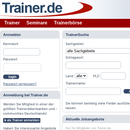
Trainer
Seminare
Trainerbörse
Anmelden
TrainerSuche
Kennwort
Sachgebiet:
Schlagwort:
Passwort
Land:
PLZ:
login
Trainername:
Passwort vergessen?
Anmeldung bei Trainer.de
Sie können beliebig viele Felder ausfülle
Werden Sie Mitglied in einer der
lassen.
größten Trainerdatenbanken und -
communities Deutschlands!
Aktuelle Jobangebote
als Trainer anmelden
Nur für Mitglieder von Trainer.de
Haben Sie interessante Angebote