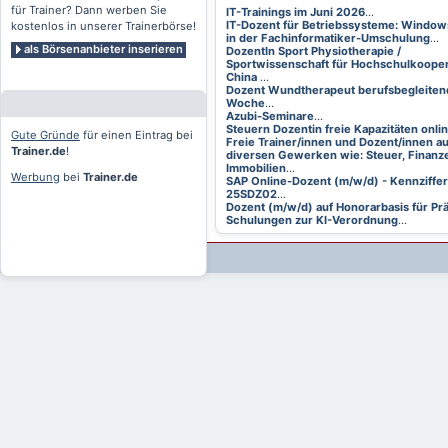
für Trainer? Dann werben Sie
IT-Trainings im Juni 2026
...
IT-Dozent für Betriebssysteme: Window
kostenlos in unserer Trainerbörse!
in der Fachinformatiker-Umschulung
...
als Börsenanbieter inserieren
DozentIn Sport Physiotherapie /
Sportwissenschaft für Hochschulkooper
China
...
Dozent Wundtherapeut berufsbegleitend
Woche
...
Azubi-Seminare
...
Steuern Dozentin freie Kapazitäten onli
Gute Gründe
für einen Eintrag bei
Freie Trainer/innen und Dozent/innen a
Trainer.de
!
diversen Gewerken wie: Steuer, Finanze
Immobilien
...
Werbung
bei
Trainer.de
SAP Online-Dozent (m/w/d) - Kennziffer
25SDZ02
...
Dozent (m/w/d) auf Honorarbasis für Pr
Schulungen zur KI-Verordnung
...