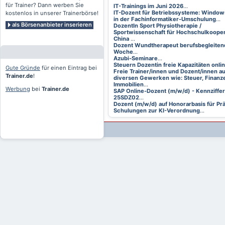
für Trainer? Dann werben Sie
IT-Trainings im Juni 2026
...
IT-Dozent für Betriebssysteme: Window
kostenlos in unserer Trainerbörse!
in der Fachinformatiker-Umschulung
...
als Börsenanbieter inserieren
DozentIn Sport Physiotherapie /
Sportwissenschaft für Hochschulkooper
China
...
Dozent Wundtherapeut berufsbegleitend
Woche
...
Azubi-Seminare
...
Steuern Dozentin freie Kapazitäten onli
Gute Gründe
für einen Eintrag bei
Freie Trainer/innen und Dozent/innen a
Trainer.de
!
diversen Gewerken wie: Steuer, Finanze
Immobilien
...
Werbung
bei
Trainer.de
SAP Online-Dozent (m/w/d) - Kennziffer
25SDZ02
...
Dozent (m/w/d) auf Honorarbasis für Pr
Schulungen zur KI-Verordnung
...