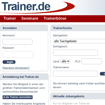
Trainer
Seminare
Trainerbörse
Anmelden
TrainerSuche
Kennwort
Sachgebiet:
Schlagwort:
Passwort
Land:
PLZ:
login
Trainername:
Passwort vergessen?
Anmeldung bei Trainer.de
Sie können beliebig viele Felder ausfülle
Werden Sie Mitglied in einer der
lassen.
größten Trainerdatenbanken und -
communities Deutschlands!
Aktuelle Jobangebote
als Trainer anmelden
Nur für Mitglieder von Trainer.de
Haben Sie interessante Angebote