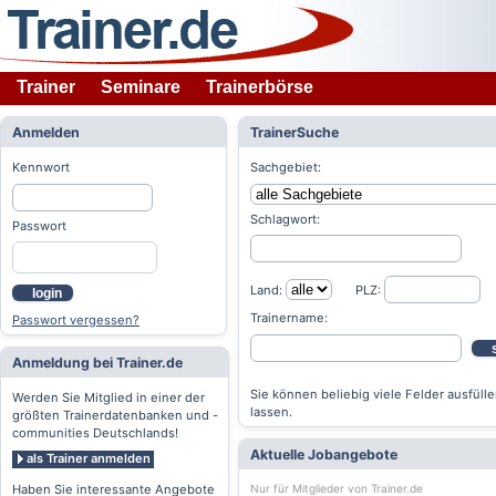
Trainer
Seminare
Trainerbörse
Anmelden
TrainerSuche
Kennwort
Sachgebiet:
Schlagwort:
Passwort
Land:
PLZ:
login
Trainername:
Passwort vergessen?
Anmeldung bei Trainer.de
Sie können beliebig viele Felder ausfülle
Werden Sie Mitglied in einer der
lassen.
größten Trainerdatenbanken und -
communities Deutschlands!
Aktuelle Jobangebote
als Trainer anmelden
Nur für Mitglieder von Trainer.de
Haben Sie interessante Angebote