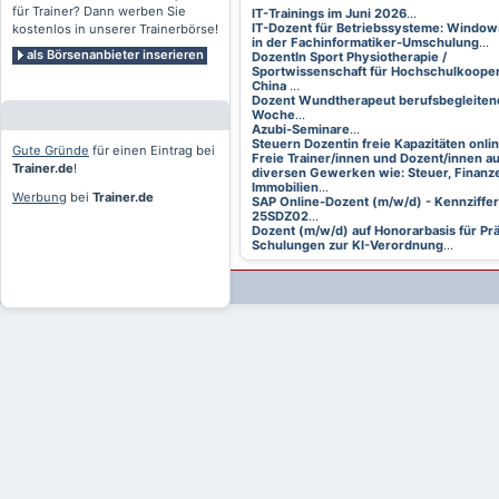
für Trainer? Dann werben Sie
IT-Trainings im Juni 2026
...
IT-Dozent für Betriebssysteme: Window
kostenlos in unserer Trainerbörse!
in der Fachinformatiker-Umschulung
...
als Börsenanbieter inserieren
DozentIn Sport Physiotherapie /
Sportwissenschaft für Hochschulkooper
China
...
Dozent Wundtherapeut berufsbegleitend
Woche
...
Azubi-Seminare
...
Steuern Dozentin freie Kapazitäten onli
Gute Gründe
für einen Eintrag bei
Freie Trainer/innen und Dozent/innen a
Trainer.de
!
diversen Gewerken wie: Steuer, Finanze
Immobilien
...
Werbung
bei
Trainer.de
SAP Online-Dozent (m/w/d) - Kennziffer
25SDZ02
...
Dozent (m/w/d) auf Honorarbasis für Pr
Schulungen zur KI-Verordnung
...