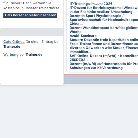
für Trainer? Dann werben Sie
IT-Trainings im Juni 2026
...
IT-Dozent für Betriebssysteme: Window
kostenlos in unserer Trainerbörse!
in der Fachinformatiker-Umschulung
...
als Börsenanbieter inserieren
DozentIn Sport Physiotherapie /
Sportwissenschaft für Hochschulkooper
China
...
Dozent Wundtherapeut berufsbegleitend
Woche
...
Azubi-Seminare
...
Steuern Dozentin freie Kapazitäten onli
Gute Gründe
für einen Eintrag bei
Freie Trainer/innen und Dozent/innen a
Trainer.de
!
diversen Gewerken wie: Steuer, Finanze
Immobilien
...
Werbung
bei
Trainer.de
SAP Online-Dozent (m/w/d) - Kennziffer
25SDZ02
...
Dozent (m/w/d) auf Honorarbasis für Pr
Schulungen zur KI-Verordnung
...