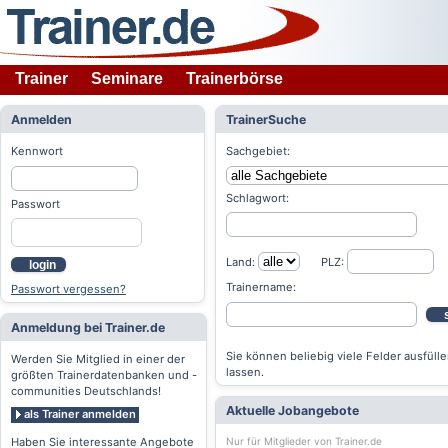
Trainer
Seminare
Trainerbörse
Anmelden
TrainerSuche
Kennwort
Sachgebiet:
Schlagwort:
Passwort
Land:
PLZ:
login
Trainername:
Passwort vergessen?
Anmeldung bei Trainer.de
Sie können beliebig viele Felder ausfülle
Werden Sie Mitglied in einer der
lassen.
größten Trainerdatenbanken und -
communities Deutschlands!
Aktuelle Jobangebote
als Trainer anmelden
Nur für Mitglieder von Trainer.de
Haben Sie interessante Angebote