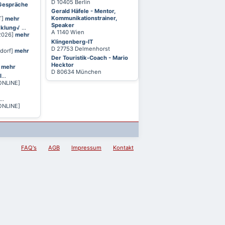
D 10405 Berlin
 Gespräche
Gerald Häfele - Mentor,
Kommunikationstrainer,
T]
mehr
Speaker
cklung√
...
A 1140 Wien
 2026]
mehr
Klingenberg-IT
D 27753 Delmenhorst
ldorf]
mehr
Der Touristik-Coach - Mario
Hecktor
]
mehr
D 80634 München
l
...
ONLINE]
...
ONLINE]
FAQ's
AGB
Impressum
Kontakt