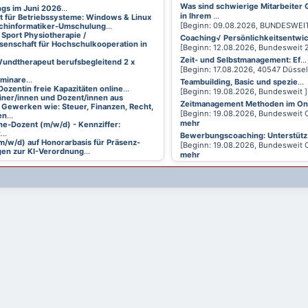
Was sind schwierige Mitarbeiter
ings im Juni 2026
...
in Ihrem
...
t für Betriebssysteme: Windows & Linux
[Beginn: 09.08.2026, BUNDESWEI
achinformatiker-Umschulung
...
 Sport Physiotherapie /
Coaching√ Persönlichkeitsentwi
senschaft für Hochschulkooperation in
[Beginn: 12.08.2026, Bundesweit
Zeit- und Selbstmanagement: Ef
...
undtherapeut berufsbegleitend 2 x
[Beginn: 17.08.2026, 40547 Düsse
eminare
...
Teambuilding, Basic und spezie
...
Dozentin freie Kapazitäten online
...
[Beginn: 19.08.2026, Bundesweit 
ainer/innen und Dozent/innen aus
Zeitmanagement Methoden im On
 Gewerken wie: Steuer, Finanzen, Recht,
[Beginn: 19.08.2026, Bundesweit 
en
...
mehr
ne-Dozent (m/w/d) - Kennziffer:
2
...
Bewerbungscoaching: Unterstütz
m/w/d) auf Honorarbasis für Präsenz-
[Beginn: 19.08.2026, Bundesweit 
en zur KI-Verordnung
...
mehr