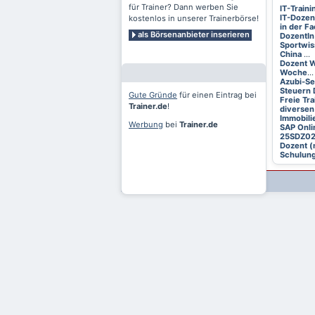
für Trainer? Dann werben Sie
IT-Train
IT-Dozen
kostenlos in unserer Trainerbörse!
in der F
als Börsenanbieter inserieren
DozentIn
Sportwis
China
...
Dozent W
Woche
...
Azubi-S
Steuern 
Gute Gründe
für einen Eintrag bei
Freie Tr
Trainer.de
!
diversen
Immobili
Werbung
bei
Trainer.de
SAP Onli
25SDZ0
Dozent (
Schulung