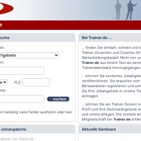
e
Suche
Bei Trainer.de ...
et:
... finden Sie einfach, schnell und t
Trainer, Dozenten und Coaches für
Weiterbildungsbedarf. Nicht von un
rt:
Trainer.de
aus einem Test als best
Trainerdatenbank hervorgegangen
... können Sie kostenlos Jobangebo
veröffentlichen. Sie brauchen sich 
PLZ:
Börseanbieter registrieren und s
ame:
Sie Ihre Jobangebote in unsere Tr
eintragen.
suchen
... können Sie als Trainer, Dozent 
Profil und Ihre Seminarangebote v
n beliebig viele Felder ausfüllen oder leer
und online pflegen. Die Vorteile ei
Mitgliedschaft bei
Trainer.de
erfah
e Jobangebote
Aktuelle Seminare
tglieder von Trainer.de