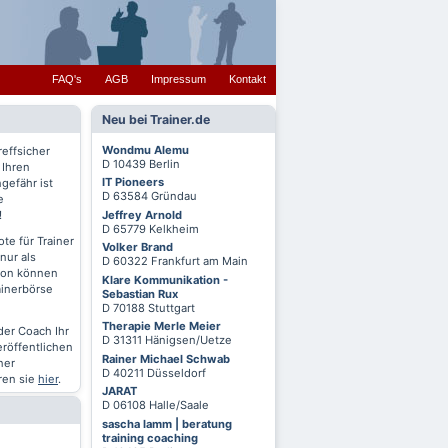
FAQ's
AGB
Impressum
Kontakt
Neu bei Trainer.de
Wondmu Alemu
reffsicher
D 10439 Berlin
 Ihren
IT Pioneers
gefähr ist
D 63584 Gründau
e
Jeffrey Arnold
!
D 65779 Kelkheim
te für Trainer
Volker Brand
nur als
D 60322 Frankfurt am Main
chon können
Klare Kommunikation -
ainerbörse
Sebastian Rux
D 70188 Stuttgart
Therapie Merle Meier
oder Coach Ihr
D 31311 Hänigsen/Uetze
eröffentlichen
Rainer Michael Schwab
ner
D 40211 Düsseldorf
ren sie
hier
.
JARAT
D 06108 Halle/Saale
sascha lamm | beratung
training coaching