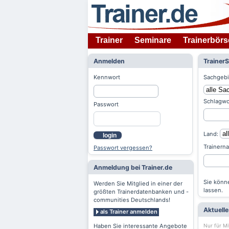
Trainer
Seminare
Trainerbörs
Anmelden
Trainer
Kennwort
Sachgebi
Schlagwo
Passwort
Land:
login
Trainern
Passwort vergessen?
Anmeldung bei Trainer.de
Sie könne
Werden Sie Mitglied in einer der
lassen.
größten Trainerdatenbanken und -
communities Deutschlands!
Aktuell
als Trainer anmelden
Nur für Mi
Haben Sie interessante Angebote