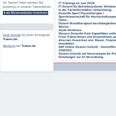
für Trainer? Dann werben Sie
IT-Trainings im Juni 2026
...
IT-Dozent für Betriebssysteme: Window
kostenlos in unserer Trainerbörse!
in der Fachinformatiker-Umschulung
...
als Börsenanbieter inserieren
DozentIn Sport Physiotherapie /
Sportwissenschaft für Hochschulkooper
China
...
Dozent Wundtherapeut berufsbegleitend
Woche
...
Azubi-Seminare
...
Steuern Dozentin freie Kapazitäten onli
Gute Gründe
für einen Eintrag bei
Freie Trainer/innen und Dozent/innen a
Trainer.de
!
diversen Gewerken wie: Steuer, Finanze
Immobilien
...
Werbung
bei
Trainer.de
SAP Online-Dozent (m/w/d) - Kennziffer
25SDZ02
...
Dozent (m/w/d) auf Honorarbasis für Pr
Schulungen zur KI-Verordnung
...