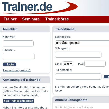
Trainer
Seminare
Trainerbörse
Anmelden
TrainerSuche
Kennwort
Sachgebiet:
Schlagwort:
Passwort
Land:
PLZ:
login
Trainername:
Passwort vergessen?
Anmeldung bei Trainer.de
Sie können beliebig viele Felder ausfülle
Werden Sie Mitglied in einer der
lassen.
größten Trainerdatenbanken und -
communities Deutschlands!
Aktuelle Jobangebote
als Trainer anmelden
Nur für Mitglieder von Trainer.de
Haben Sie interessante Angebote