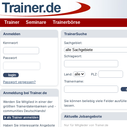
Trainer
Seminare
Trainerbörse
Anmelden
TrainerSuche
Kennwort
Sachgebiet:
Schlagwort:
Passwort
Land:
PLZ:
login
Trainername:
Passwort vergessen?
Anmeldung bei Trainer.de
Sie können beliebig viele Felder ausfülle
Werden Sie Mitglied in einer der
lassen.
größten Trainerdatenbanken und -
communities Deutschlands!
Aktuelle Jobangebote
als Trainer anmelden
Nur für Mitglieder von Trainer.de
Haben Sie interessante Angebote