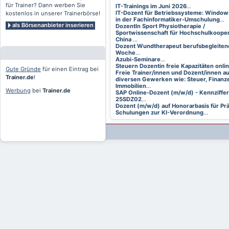
für Trainer? Dann werben Sie
IT-Trainings im Juni 2026
...
IT-Dozent für Betriebssysteme: Window
kostenlos in unserer Trainerbörse!
in der Fachinformatiker-Umschulung
...
als Börsenanbieter inserieren
DozentIn Sport Physiotherapie /
Sportwissenschaft für Hochschulkooper
China
...
Dozent Wundtherapeut berufsbegleitend
Woche
...
Azubi-Seminare
...
Steuern Dozentin freie Kapazitäten onli
Gute Gründe
für einen Eintrag bei
Freie Trainer/innen und Dozent/innen a
Trainer.de
!
diversen Gewerken wie: Steuer, Finanze
Immobilien
...
Werbung
bei
Trainer.de
SAP Online-Dozent (m/w/d) - Kennziffer
25SDZ02
...
Dozent (m/w/d) auf Honorarbasis für Pr
Schulungen zur KI-Verordnung
...